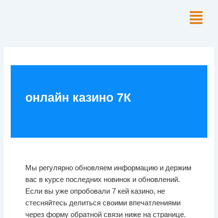
Skip
Menu
to
content
онлайн казино 7К
Мы регулярно обновляем информацию и держим
вас в курсе последних новинок и обновлений.
Если вы уже опробовали 7 кей казино, не
стесняйтесь делиться своими впечатлениями
через форму обратной связи ниже на странице.