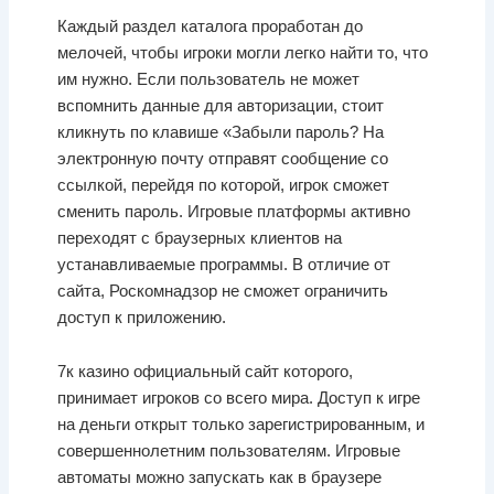
Каждый раздел каталога проработан до
мелочей, чтобы игроки могли легко найти то, что
им нужно. Если пользователь не может
вспомнить данные для авторизации, стоит
кликнуть по клавише «Забыли пароль? На
электронную почту отправят сообщение со
ссылкой, перейдя по которой, игрок сможет
сменить пароль. Игровые платформы активно
переходят с браузерных клиентов на
устанавливаемые программы. В отличие от
сайта, Роскомнадзор не сможет ограничить
доступ к приложению.
7к казино официальный сайт которого,
принимает игроков со всего мира. Доступ к игре
на деньги открыт только зарегистрированным, и
совершеннолетним пользователям. Игровые
автоматы можно запускать как в браузере