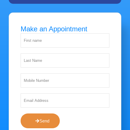
Make an Appointment
Send