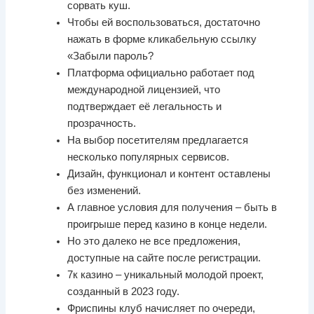
сорвать куш.
Чтобы ей воспользоваться, достаточно
нажать в форме кликабельную ссылку
«Забыли пароль?
Платформа официально работает под
международной лицензией, что
подтверждает её легальность и
прозрачность.
На выбор посетителям предлагается
несколько популярных сервисов.
Дизайн, функционал и контент оставлены
без изменений.
А главное условия для получения – быть в
проигрыше перед казино в конце недели.
Но это далеко не все предложения,
доступные на сайте после регистрации.
7к казино – уникальный молодой проект,
созданный в 2023 году.
Фриспины клуб начисляет по очереди,