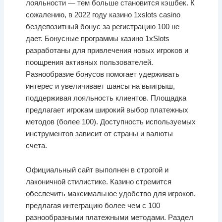
лояльности — тем больше становится кэшбек. К
сожалению, в 2022 году казино 1xslots casino
бездепозитный бонус за регистрацию 100 не
дает. Бонусные программы казино 1xSlots
разработаны для привлечения новых игроков и
поощрения активных пользователей.
Разнообразие бонусов помогает удерживать
интерес и увеличивает шансы на выигрыш,
поддерживая лояльность клиентов. Площадка
предлагает игрокам широкий выбор платежных
методов (более 100). Доступность используемых
инструментов зависит от страны и валюты
счета.
Официальный сайт выполнен в строгой и
лаконичной стилистике. Казино стремится
обеспечить максимальное удобство для игроков,
предлагая интеграцию более чем с 100
разнообразными платежными методами. Раздел