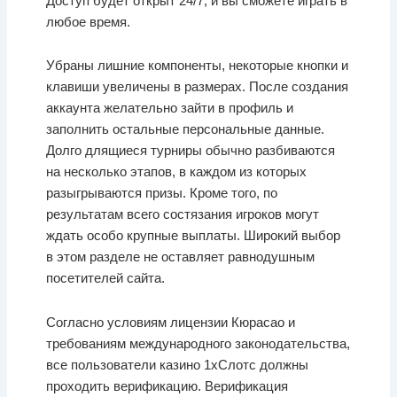
Доступ будет открыт 24/7, и вы сможете играть в
любое время.
Убраны лишние компоненты, некоторые кнопки и
клавиши увеличены в размерах. После создания
аккаунта желательно зайти в профиль и
заполнить остальные персональные данные.
Долго длящиеся турниры обычно разбиваются
на несколько этапов, в каждом из которых
разыгрываются призы. Кроме того, по
результатам всего состязания игроков могут
ждать особо крупные выплаты. Широкий выбор
в этом разделе не оставляет равнодушным
посетителей сайта.
Согласно условиям лицензии Кюрасао и
требованиям международного законодательства,
все пользователи казино 1хСлотс должны
проходить верификацию. Верификация