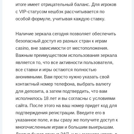
итоге имеет отрицательный баланс. Для игроков
с VIP-статусом кешбэк рассчитывается по
особой формуле, учитывая каждую ставку.
Наличие зеркала сегодня позволяет обеспечить
безопасный доступ из разных стран к играм
casino, вне зависимости от местоположения.
Важным преимуществом использования зеркала
является то, что все активности пользователя,
все ставки и игры остаются полностью
анонимными. Вам просто нужно указать свой
контактный номер телефона, выбрать валюту
для депозита, а затем подтвердить, что вам
исполнилось 18 лет и вы согласны с условиями
сайта. После этого на ваш номер придет код для
подтверждения регистрации. Введите его в
указанное поле, и вы сразу же получите доступ к
многочисленным играм и большим выигрышам.