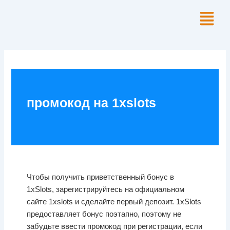
Skip
Menu
to
content
промокод на 1xslots
Чтобы получить приветственный бонус в
1xSlots, зарегистрируйтесь на официальном
сайте 1xslots и сделайте первый депозит. 1xSlots
предоставляет бонус поэтапно, поэтому не
забудьте ввести промокод при регистрации, если