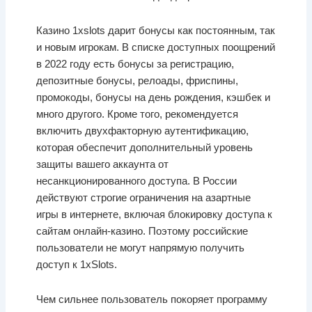
Казино 1xslots дарит бонусы как постоянным, так
и новым игрокам. В списке доступных поощрений
в 2022 году есть бонусы за регистрацию,
депозитные бонусы, релоады, фриспины,
промокоды, бонусы на день рождения, кэшбек и
много другого. Кроме того, рекомендуется
включить двухфакторную аутентификацию,
которая обеспечит дополнительный уровень
защиты вашего аккаунта от
несанкционированного доступа. В России
действуют строгие ограничения на азартные
игры в интернете, включая блокировку доступа к
сайтам онлайн-казино. Поэтому российские
пользователи не могут напрямую получить
доступ к 1xSlots.
Чем сильнее пользователь покоряет программу