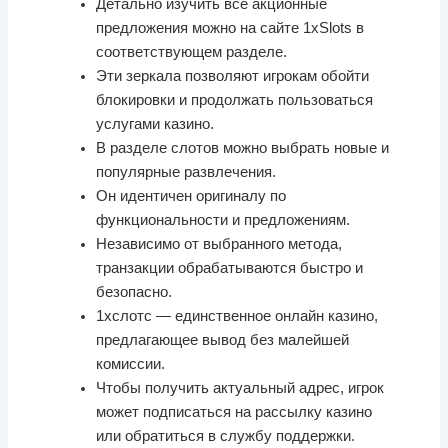
Детально изучить все акционные
предложения можно на сайте 1xSlots в
соответствующем разделе.
Эти зеркала позволяют игрокам обойти
блокировки и продолжать пользоваться
услугами казино.
В разделе слотов можно выбрать новые и
популярные развлечения.
Он идентичен оригиналу по
функциональности и предложениям.
Независимо от выбранного метода,
транзакции обрабатываются быстро и
безопасно.
1хслотс — единственное онлайн казино,
предлагающее вывод без малейшей
комиссии.
Чтобы получить актуальный адрес, игрок
может подписаться на рассылку казино
или обратиться в службу поддержки.