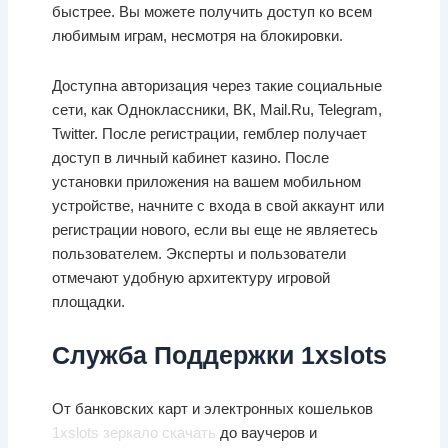
быстрее. Вы можете получить доступ ко всем
любимым играм, несмотря на блокировки.
Доступна авторизация через такие социальные
сети, как Одноклассники, ВК, Mail.Ru, Telegram,
Twitter. После регистрации, гемблер получает
доступ в личный кабинет казино. После
установки приложения на вашем мобильном
устройстве, начните с входа в свой аккаунт или
регистрации нового, если вы еще не являетесь
пользователем. Эксперты и пользователи
отмечают удобную архитектуру игровой
площадки.
Служба Поддержки 1xslots
От банковских карт и электронных кошельков
1xslots зеркало скачать
до ваучеров и