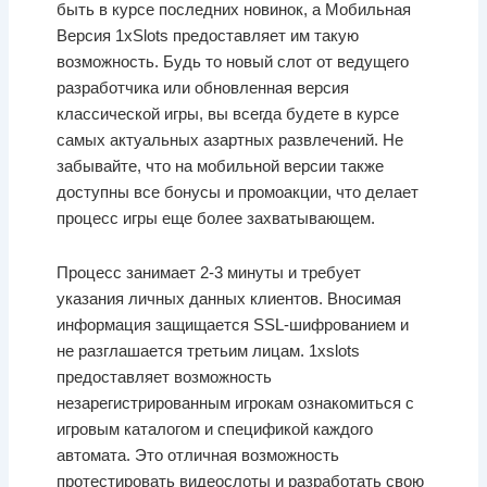
быть в курсе последних новинок, а Мобильная
Версия 1xSlots предоставляет им такую
возможность. Будь то новый слот от ведущего
разработчика или обновленная версия
классической игры, вы всегда будете в курсе
самых актуальных азартных развлечений. Не
забывайте, что на мобильной версии также
доступны все бонусы и промоакции, что делает
процесс игры еще более захватывающем.
Процесс занимает 2-3 минуты и требует
указания личных данных клиентов. Вносимая
информация защищается SSL-шифрованием и
не разглашается третьим лицам. 1xslots
предоставляет возможность
незарегистрированным игрокам ознакомиться с
игровым каталогом и спецификой каждого
автомата. Это отличная возможность
протестировать видеослоты и разработать свою