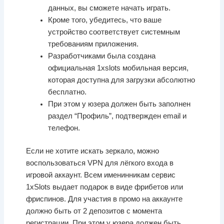
данных, вы сможете начать играть.
Кроме того, убедитесь, что ваше
устройство соответствует системным
требованиям приложения.
Разработчиками была создана
официальная 1xslots мобильная версия,
которая доступна для загрузки абсолютно
бесплатно.
При этом у юзера должен быть заполнен
раздел “Профиль”, подтвержден email и
телефон.
Если не хотите искать зеркало, можно
воспользоваться VPN для лёгкого входа в
игровой аккаунт. Всем именинникам сервис
1xSlots выдает подарок в виде фрибетов или
фриспинов. Для участия в промо на аккаунте
должно быть от 2 депозитов с момента
регистрации. При этом у юзера должен быть