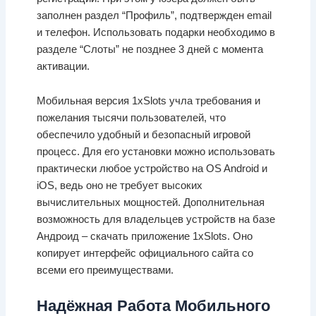
заполнен раздел “Профиль”, подтвержден email
и телефон. Использовать подарки необходимо в
разделе “Слоты” не позднее 3 дней с момента
активации.
Мобильная версия 1xSlots учла требования и
пожелания тысячи пользователей, что
обеспечило удобный и безопасный игровой
процесс. Для его установки можно использовать
практически любое устройство на OS Android и
iOS, ведь оно не требует высоких
вычислительных мощностей. Дополнительная
возможность для владельцев устройств на базе
Андроид – скачать приложение 1xSlots. Оно
копирует интерфейс официального сайта со
всеми его преимуществами.
Надёжная Работа Мобильного