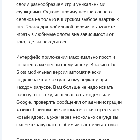
своим разнообразием игр и уникальными
функциями. Однако, преимущество данного
сервиса не только в широком выборе азартных
игр. Благодаря мобильной версии, вы можете
играть в любимые слоты вне зависимости от
того, где вы находитесь.
Интерфейс приложения максимально прост и
понятен даже неопытному игроку. В казино 1x
Slots мобильная версия автоматически
подключается к актуальному зеркалу при
каждом запуске. Вам больше не надо искать
рабочую ссылку, использовать Яндекс или
Google, проверять сообщения от администрации
казино. Приложение автоматически определяет
новый адрес, а уже через несколько секунд вы
сможете запускать любимый слот или автомат.