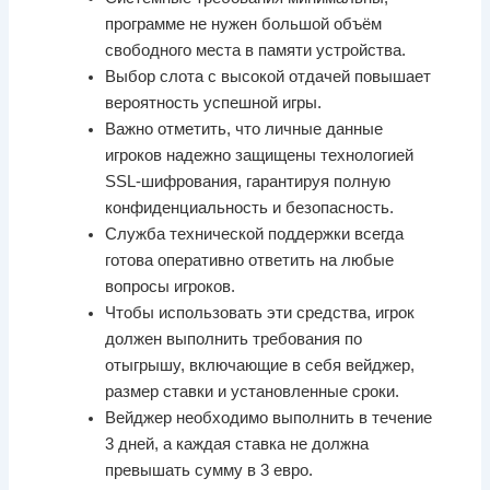
программе не нужен большой объём
свободного места в памяти устройства.
Выбор слота с высокой отдачей повышает
вероятность успешной игры.
Важно отметить, что личные данные
игроков надежно защищены технологией
SSL-шифрования, гарантируя полную
конфиденциальность и безопасность.
Служба технической поддержки всегда
готова оперативно ответить на любые
вопросы игроков.
Чтобы использовать эти средства, игрок
должен выполнить требования по
отыгрышу, включающие в себя вейджер,
размер ставки и установленные сроки.
Вейджер необходимо выполнить в течение
3 дней, а каждая ставка не должна
превышать сумму в 3 евро.