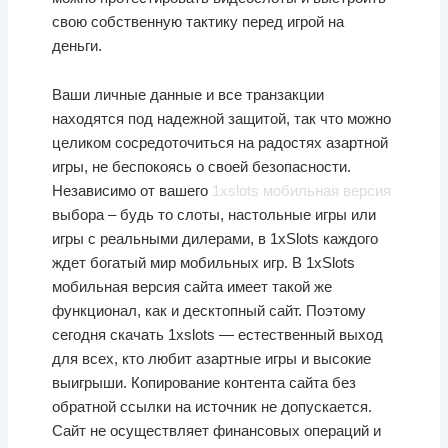
свою собственную тактику перед игрой на
деньги.
Ваши личные данные и все транзакции
находятся под надежной защитой, так что можно
целиком сосредоточиться на радостях азартной
игры, не беспокоясь о своей безопасности.
Независимо от вашего
1xslots мобильная версия
выбора – будь то слоты, настольные игры или
игры с реальными дилерами, в 1xSlots каждого
ждет богатый мир мобильных игр. В 1xSlots
мобильная версия сайта имеет такой же
функционал, как и десктопный сайт. Поэтому
сегодня скачать 1xslots — естественный выход
для всех, кто любит азартные игры и высокие
выигрыши. Копирование контента сайта без
обратной ссылки на источник не допускается.
Сайт не осуществляет финансовых операций и