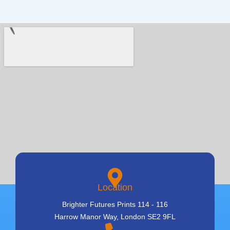
Location
Brighter Futures Prints 114 - 116
Harrow Manor Way, London SE2 9FL