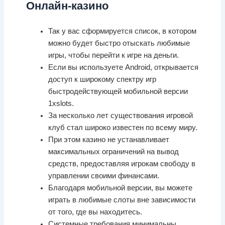
Онлайн-казино
Так у вас сформируется список, в котором
можно будет быстро отыскать любимые
игры, чтобы перейти к игре на деньги.
Если вы используете Android, открывается
доступ к широкому спектру игр
быстродействующей мобильной версии
1xslots.
За несколько лет существования игровой
клуб стал широко известен по всему миру.
При этом казино не устанавливает
максимальных ограничений на вывод
средств, предоставляя игрокам свободу в
управлении своими финансами.
Благодаря мобильной версии, вы можете
играть в любимые слоты вне зависимости
от того, где вы находитесь.
Системные требования минимальны,