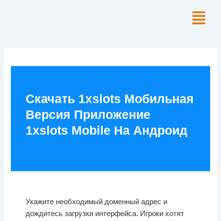
Skip
Menu
to
content
Скачать 1xslots Мобильная
Версия Приложение
1xslots Mobile На Андроид
Укажите необходимый доменный адрес и
дождитесь загрузки интерфейса. Игроки хотят