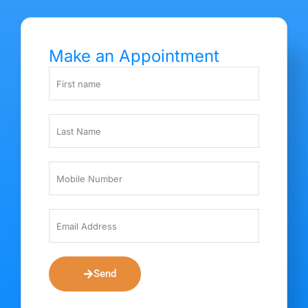
Make an Appointment
Send