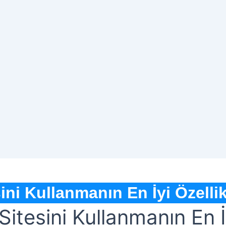
ini Kullanmanın En İyi Özellikl
tesini Kullanmanın En İy