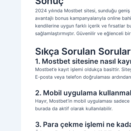
Sonuç
2024 yılında Mostbet sitesi, sunduğu geniş 
avantajlı bonus kampanyalarıyla online bahi
kendilerine uygun farklı içerik ve fırsatlar 
sağlamlaştırmıştır. Güvenilir ve eğlenceli b
Sıkça Sorulan Sorular
1. Mostbet sitesine nasıl kay
Mostbet’e kayıt işlemi oldukça basittir. Sitey
E-posta veya telefon doğrulaması ardından 
2. Mobil uygulama kullanma
Hayır, Mostbet’in mobil uygulaması sadece kul
burada da aktif olarak kullanılabilir.
3. Para çekme işlemi ne kad