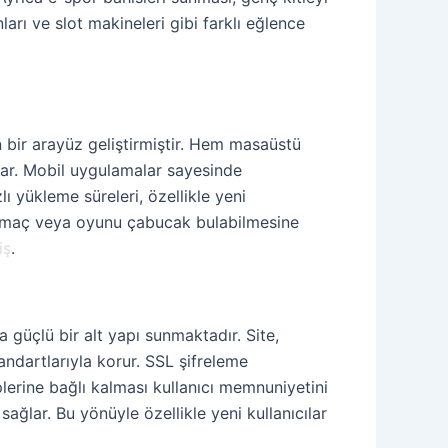
arı ve slot makineleri gibi farklı eğlence
n bir arayüz geliştirmiştir. Hem masaüstü
lar. Mobil uygulamalar sayesinde
lı yükleme süreleri, özellikle yeni
kleri maç veya oyunu çabucak bulabilmesine
iş
.
 güçlü bir alt yapı sunmaktadır. Site,
standartlarıyla korur. SSL şifreleme
iplerine bağlı kalması kullanıcı memnuniyetini
sağlar. Bu yönüyle özellikle yeni kullanıcılar