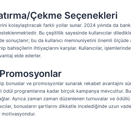
 Yatırma/Çekme Seçenekleri
erini kolaylaştıracak farklı yollar sunar. 2024 yılında da bank
teklenmektedir. Bu çeşitlilik sayesinde kullanıcılar diledikle
şekilde sonuçlanır; bu da kullanıcı memnuniyetini önemli ölçü
hip bahisçilerin ihtiyaçlarını karşılar. Kullanıcılar, işlemleri
vantaj elde ederler.
e Promosyonlar
zip bonuslar ve promosyonlar sunarak rekabet avantajını sür
itli ödül programlarına kadar birçok kampanya mevcuttur. Bu 
sağlar. Ayrıca zaman zaman düzenlenen turnuvalar ve ödüllü
lanıcılar, bonusların şartlarını dikkatle incelediğinde uzun v
r motivasyondur.