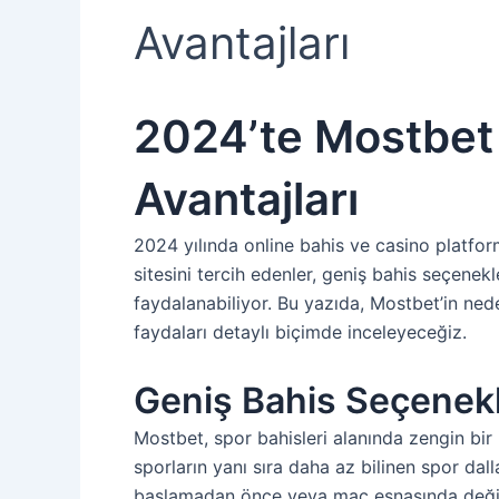
Avantajları
2024’te Mostbet S
Avantajları
2024 yılında online bahis ve casino platform
sitesini tercih edenler, geniş bahis seçenek
faydalanabiliyor. Bu yazıda, Mostbet’in nede
faydaları detaylı biçimde inceleyeceğiz.
Geniş Bahis Seçenekle
Mostbet, spor bahisleri alanında zengin bir i
sporların yanı sıra daha az bilinen spor dal
başlamadan önce veya maç esnasında değişen