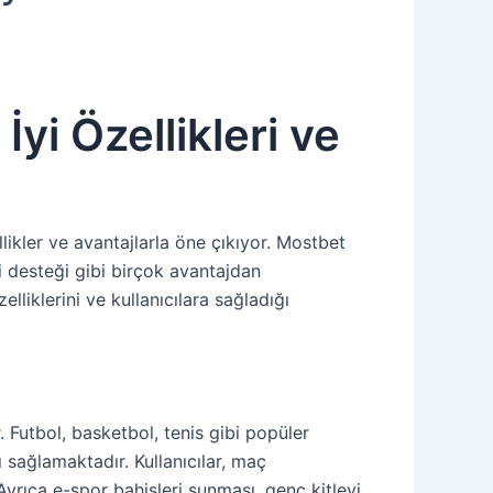
yi Özellikleri ve
likler ve avantajlarla öne çıkıyor. Mostbet
ri desteği gibi birçok avantajdan
liklerini ve kullanıcılara sağladığı
r. Futbol, basketbol, tenis gibi popüler
 sağlamaktadır. Kullanıcılar, maç
rıca e-spor bahisleri sunması, genç kitleyi