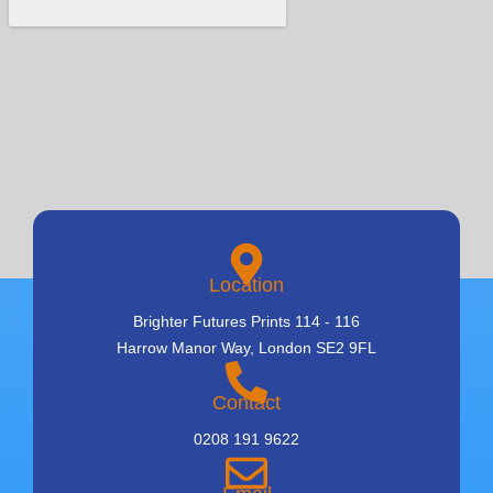
Location
Brighter Futures Prints 114 - 116
Harrow Manor Way, London SE2 9FL
Contact
0208 191 9622