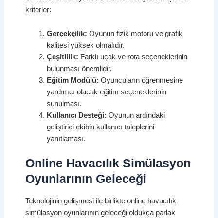
kriterler:
Gerçekçilik:
Oyunun fizik motoru ve grafik
kalitesi yüksek olmalıdır.
Çeşitlilik:
Farklı uçak ve rota seçeneklerinin
bulunması önemlidir.
Eğitim Modülü:
Oyuncuların öğrenmesine
yardımcı olacak eğitim seçeneklerinin
sunulması.
Kullanıcı Desteği:
Oyunun ardındaki
geliştirici ekibin kullanıcı taleplerini
yanıtlaması.
Online Havacılık Simülasyon
Oyunlarının Geleceği
Teknolojinin gelişmesi ile birlikte online havacılık
simülasyon oyunlarının geleceği oldukça parlak