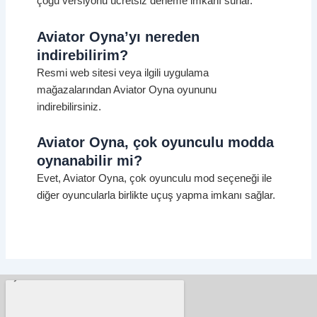
çoğu versiyonu ücretsiz deneme imkanı sunar.
Aviator Oyna’yı nereden
indirebilirim?
Resmi web sitesi veya ilgili uygulama
mağazalarından Aviator Oyna oyununu
indirebilirsiniz.
Aviator Oyna, çok oyunculu modda
oynanabilir mi?
Evet, Aviator Oyna, çok oyunculu mod seçeneği ile
diğer oyuncularla birlikte uçuş yapma imkanı sağlar.