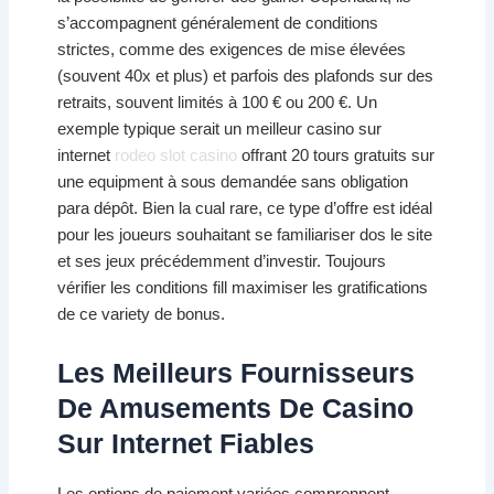
s’accompagnent généralement de conditions
strictes, comme des exigences de mise élevées
(souvent 40x et plus) et parfois des plafonds sur des
retraits, souvent limités à 100 € ou 200 €. Un
exemple typique serait un meilleur casino sur
internet
rodeo slot casino
offrant 20 tours gratuits sur
une equipment à sous demandée sans obligation
para dépôt. Bien la cual rare, ce type d’offre est idéal
pour les joueurs souhaitant se familiariser dos le site
et ses jeux précédemment d’investir. Toujours
vérifier les conditions fill maximiser les gratifications
de ce variety de bonus.
Les Meilleurs Fournisseurs
De Amusements De Casino
Sur Internet Fiables
Les options de paiement variées comprennent