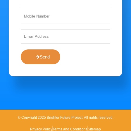
Send
© Copyright 2025 Brighter Future Project. All rights reserved.
Privacy Policy
Terms and Conditions
Sitemap