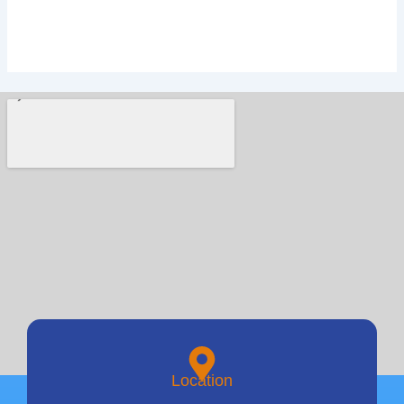
Location