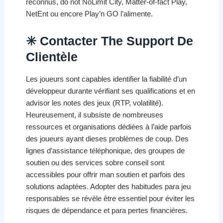
reconnus, do not NoLimit City, Matter-of-fact Play,
NetEnt ou encore Play’n GO l’alimente.
✳️ Contacter The Support De
Clientèle
Les joueurs sont capables identifier la fiabilité d’un
développeur durante vérifiant ses qualifications et en
advisor les notes des jeux (RTP, volatilité).
Heureusement, il subsiste de nombreuses
ressources et organisations dédiées à l’aide parfois
des joueurs ayant dieses problèmes de coup. Des
lignes d’assistance téléphonique, des groupes de
soutien ou des services sobre conseil sont
accessibles pour offrir man soutien et parfois des
solutions adaptées. Adopter des habitudes para jeu
responsables se révèle être essentiel pour éviter les
risques de dépendance et para pertes financières.