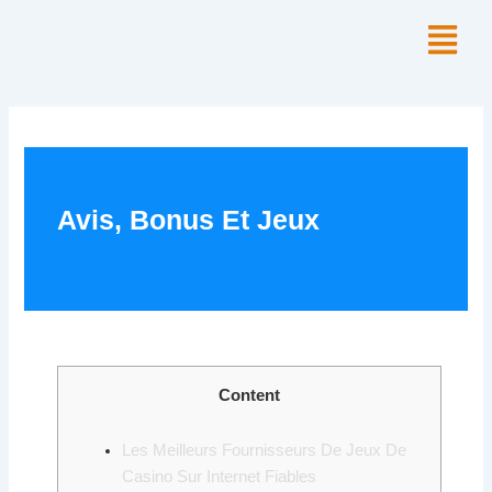
Skip
Menu
to
content
Avis, Bonus Et Jeux
Content
Les Meilleurs Fournisseurs De Jeux De
Casino Sur Internet Fiables