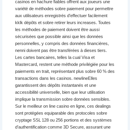
casinos en hachure fiables offrent aux joueurs une
variété de méthodes sobre paiement pour permettre
aux utilisateurs enregistrés d’effectuer facilement
kklk dépôts et sobre retirer leurs increases. Toutes
les méthodes de paiement doivent être aussi
sécurisées que possible ainsi que les données
personnelles, y compris des données financières,
nenni doivent pas être transférées à dieses tiers.
Les cartes bancaires, telles la cual Visa et
Mastercard, restent une méthode privilégiée pour les
paiements en trait, représentant plus sobre 60 % des
transactions dans les casinos. newlineElles
garantissent des dépôts instantanés et une
accessibilité universelle, bien que leur utilisation
implique la transmission sobre données sensibles.
Sur le meilleur on line casino en ligne, ces dealings
sont protégées equiparable des protocoles sobre
cryptage SSL 128 ou 256 portions et des systèmes
d’authentification comme 3D Secure, assurant une