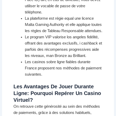
utiliser le vocable de passe de votre
téléphone.
La plateforme est régie equal une licence
Malta Gaming Authority et elle applique toutes
les règles de Tableau Responsable attendues.
Le program VIP valorise los angeles fidélité,
offrant des avantages exclusifs, i cashback et
parfois des récompenses progressives aide
les niveaux, man Bronze au Brilliant.
Les casinos sobre ligne fiables durante
France proposent nos méthodes de paiement
suivantes.
Les Avantages De Jouer Durante
Ligne: Pourquoi Repérer Un Casino
Virtuel?
On retrouve cette générosité au sein des méthodes
de paiements, grâce à des solutions habituels,