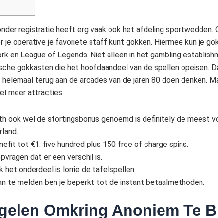
nder registratie heeft erg vaak ook het afdeling sportwedden. 
r je operative je favoriete staff kunt gokken. Hiermee kun je g
k en League of Legends. Niet alleen in het gambling establishme
onische gokkasten die het hoofdaandeel van de spellen opeisen. 
 helemaal terug aan de arcades van de jaren 80 doen denken. Maa
el meer attracties.
th ook wel de stortingsbonus genoemd is definitely de meest v
rland.
fit tot €1. five hundred plus 150 free of charge spins.
opvragen dat er een verschil is.
 het onderdeel is lorrie de tafelspellen.
n te melden ben je beperkt tot de instant betaalmethoden.
egelen Omkring Anoniem Te Bl