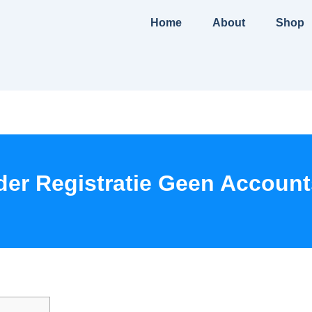
Home
About
Shop
der Registratie Geen Account