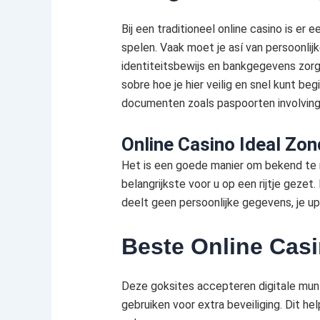
Bij een traditioneel online casino is e
spelen. Vaak moet je así van persoonli
identiteitsbewijs en bankgegevens zorgv
sobre hoe je hier veilig en snel kunt be
documenten zoals paspoorten involving
Online Casino Ideal Zon
Het is een goede manier om bekend te r
belangrijkste voor u op een rijtje gezet
deelt geen persoonlijke gegevens, je 
Beste Online Casi
Deze goksites accepteren digitale munt
gebruiken voor extra beveiliging. Dit he