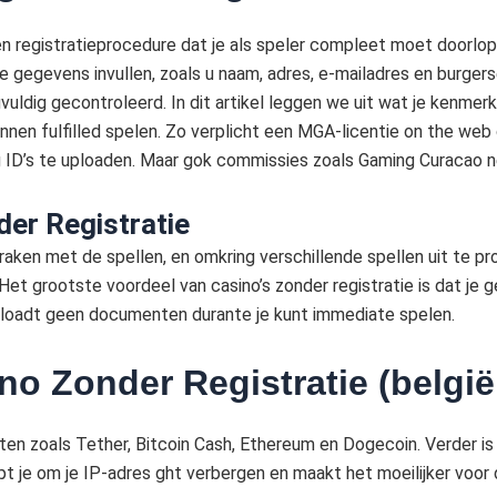
r een registratieprocedure dat je als speler compleet moet doorl
jke gegevens invullen, zoals u naam, adres, e-mailadres en burg
uldig gecontroleerd. In dit artikel leggen we uit wat je kenmerk
ginnen fulfilled spelen. Zo verplicht een MGA-licentie on the web
 ID’s te uploaden. Maar gok commissies zoals Gaming Curacao 
der Registratie
aken met de spellen, en omkring verschillende spellen uit te p
. Het grootste voordeel van casino’s zonder registratie is dat j
uploadt geen documenten durante je kunt immediate spelen.
no Zonder Registratie (belgië
en zoals Tether, Bitcoin Cash, Ethereum en Dogecoin. Verder is
lpt je om je IP-adres ght verbergen en maakt het moeilijker voor 