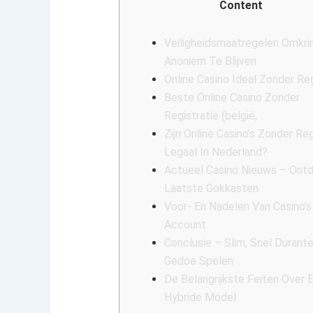
Content
Veiligheidsmaatregelen Omkri
Anoniem Te Blijven
Online Casino Ideal Zonder Reg
Beste Online Casino Zonder
Registratie (belgië,
Zijn Online Casino’s Zonder Reg
Legaal In Nederland?
Actueel Casino Nieuws – Ont
Laatste Gokkasten
Voor- En Nadelen Van Casino’
Account
Conclusie – Slim, Snel Durant
Gedoe Spelen
De Belangrijkste Feiten Over 
Hybride Model