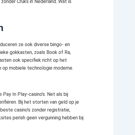
 zonder Cruks in Nederland. Wat is
n
oduceren ze ook diverse bingo- en
sieke gokkasten, zoals Book of Ra,
asten ook specifiek richt op het
ten op mobiele technologie moderne.
Pay In Play-casino’s. Net als bij
ifiëren. Bij het storten van geld op je
este casino’s zonder registratie,
ksites perish geen vergunning hebben bij