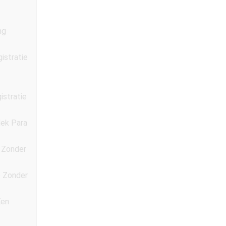
ng
istratie
istratie
dek Para
s Zonder
e Zonder
Een