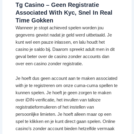
Tg Casino – Geen Registratie
Associated With Kyc, Snel In Real
Time Gokken
Wanneer je stopt achieved spelen worden jou
gegevens gewist nadat je geld werd uitbetaald. Je
kunt wel een pauze inlassen, en lalu houdt het
casino je saldo bij. Daarom spreekt adult men in dit
geval beter over de casino zonder accounts dan
over een casino zonder registratie.
Je hoeft dus geen account aan te maken associated
with je te registreren om onze cuma-cuma spellen te
kunnen spelen. Je hoeft je geen zorgen te maken
over iDIN-verificatie, het invullen van talloze
registratieformulieren of het instellen van
persoonlijke limieten. Je hoeft alleen maar op een
spel te klikken en je kunt direct gaan spelen. Online
casino’s zonder account bieden hetzelfde vermaak