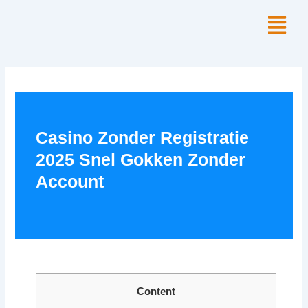
Skip
Menu
to
content
Casino Zonder Registratie
2025 Snel Gokken Zonder
Account
Content