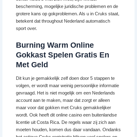
bescherming, mogelijke juridische problemen en de
grotere kans op gokproblemen. Als u in Cruks staat,
betekent dat throughout Nederland automatisch
sport over.
Burning Warm Online
Gokkast Spelen Gratis En
Met Geld
Dit kun je gemakkelijk zelf doen door 5 stappen te
volgen, er wordt maar weinig persoonlijke informatie
gevraagd. Het is niet mogelijk om een Nederlands
account aan te maken, maar dat zorgt er alleen
maar voor dat gokken met Cruks gemakkelijker
wordt. Ook heeft dit online casino een buitenlandse
licentie uit Costa Rica. De regels waar zij zich aan
moeten houden, komen dus daar vandaan. Ondanks