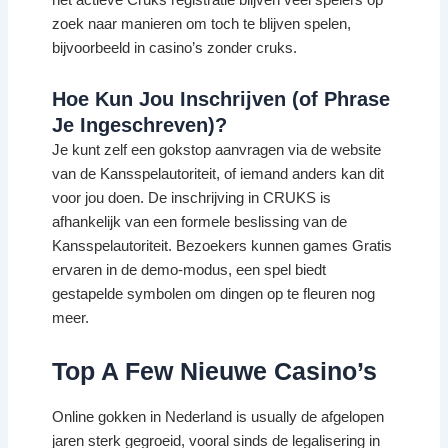
het actieve Cruks registratie blijven veel spelers op
zoek naar manieren om toch te blijven spelen,
bijvoorbeeld in casino’s zonder cruks.
Hoe Kun Jou Inschrijven (of Phrase
Je Ingeschreven)?
Je kunt zelf een gokstop aanvragen via de website
van de Kansspelautoriteit, of iemand anders kan dit
voor jou doen. De inschrijving in CRUKS is
afhankelijk van een formele beslissing van de
Kansspelautoriteit. Bezoekers kunnen games Gratis
ervaren in de demo-modus, een spel biedt
gestapelde symbolen om dingen op te fleuren nog
meer.
Top A Few Nieuwe Casino’s
Online gokken in Nederland is usually de afgelopen
jaren sterk gegroeid, vooral sinds de legalisering in