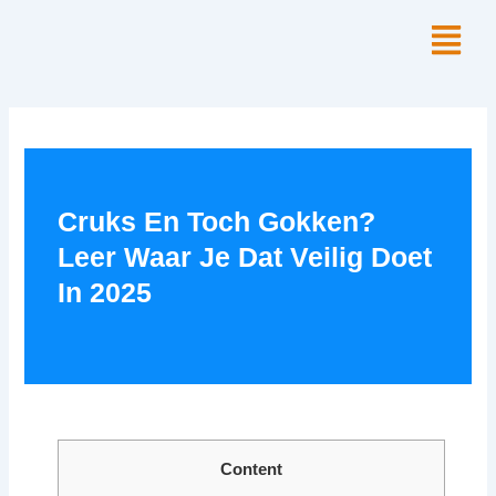
Skip
Menu
to
content
Cruks En Toch Gokken?
Leer Waar Je Dat Veilig Doet
In 2025
Content