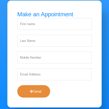
Make an Appointment
Send