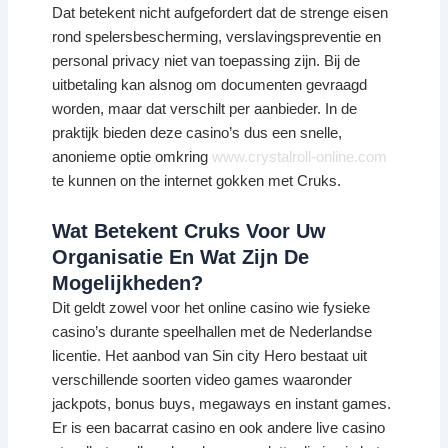
Dat betekent nicht aufgefordert dat de strenge eisen
rond spelersbescherming, verslavingspreventie en
personal privacy niet van toepassing zijn. Bij de
uitbetaling kan alsnog om documenten gevraagd
worden, maar dat verschilt per aanbieder. In de
praktijk bieden deze casino’s dus een snelle,
anonieme optie omkring
www.crystalroll-online.com
te kunnen on the internet gokken met Cruks.
Wat Betekent Cruks Voor Uw
Organisatie En Wat Zijn De
Mogelijkheden?
Dit geldt zowel voor het online casino wie fysieke
casino’s durante speelhallen met de Nederlandse
licentie. Het aanbod van Sin city Hero bestaat uit
verschillende soorten video games waaronder
jackpots, bonus buys, megaways en instant games.
Er is een bacarrat casino en ook andere live casino