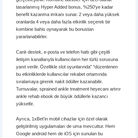
tasarlanmış Hyper Added bonus, %250’ye kadar
benefit kazanma imkanı sunar. 2 veya daha yüksek
oranlarda 4 veya daha fazla etkinlik seçerek bir
kombine bahis oynayarak bu bonustan
yararlanabilirler.
Canlı destek, e-posta ve telefon hattı gibi çeşitli
iletişim kanallarıyla kullanıcıların her türlü sorusuna
yanıt verilir. Özellikle slot oyunlarında” “düzenlenen
bu etkinliklerde kullanıcılar rekabet ortamında
sıralamaya girerek nakit ödüller kazanabilir.
Turnuvalar, sprained ankle treatment heyecanı artırır
ankle rehab ebook de büyük ödüllerle kazancı
yükseltir.
Ayrıca, 1xBet’in mobil cihazlar için özel olarak
geliştirilmiş uygulamaları de uma mevcuttur. Hem
Google android hem de iOS için sunulan bu