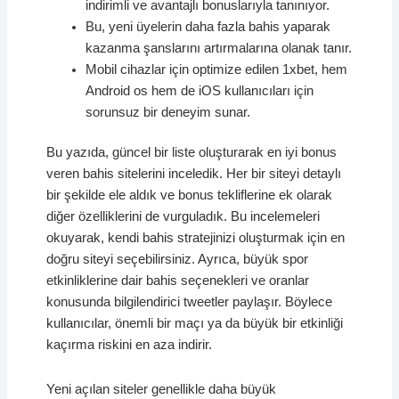
indirimli ve avantajlı bonuslarıyla tanınıyor.
Bu, yeni üyelerin daha fazla bahis yaparak
kazanma şanslarını artırmalarına olanak tanır.
Mobil cihazlar için optimize edilen 1xbet, hem
Android os hem de iOS kullanıcıları için
sorunsuz bir deneyim sunar.
Bu yazıda, güncel bir liste oluşturarak en iyi bonus
veren bahis sitelerini inceledik. Her bir siteyi detaylı
bir şekilde ele aldık ve bonus tekliflerine ek olarak
diğer özelliklerini de vurguladık. Bu incelemeleri
okuyarak, kendi bahis stratejinizi oluşturmak için en
doğru siteyi seçebilirsiniz. Ayrıca, büyük spor
etkinliklerine dair bahis seçenekleri ve oranlar
konusunda bilgilendirici tweetler paylaşır. Böylece
kullanıcılar, önemli bir maçı ya da büyük bir etkinliği
kaçırma riskini en aza indirir.
Yeni açılan siteler genellikle daha büyük