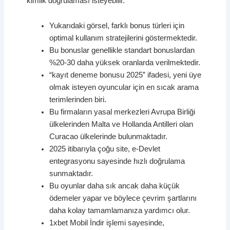
kimlik doğrulaması isteyebilir.
Yukarıdaki görsel, farklı bonus türleri için
optimal kullanım stratejilerini göstermektedir.
Bu bonuslar genellikle standart bonuslardan
%20-30 daha yüksek oranlarda verilmektedir.
“kayıt deneme bonusu 2025” ifadesi, yeni üye
olmak isteyen oyuncular için en sıcak arama
terimlerinden biri.
Bu firmaların yasal merkezleri Avrupa Birliği
ülkelerinden Malta ve Hollanda Antilleri olan
Curacao ülkelerinde bulunmaktadır.
2025 itibarıyla çoğu site, e-Devlet
entegrasyonu sayesinde hızlı doğrulama
sunmaktadır.
Bu oyunlar daha sık ancak daha küçük
ödemeler yapar ve böylece çevrim şartlarını
daha kolay tamamlamanıza yardımcı olur.
1xbet Mobil İndir işlemi sayesinde,