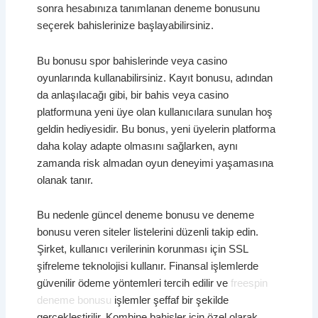
sonra hesabınıza tanımlanan deneme bonusunu
seçerek bahislerinize başlayabilirsiniz.
Bu bonusu spor bahislerinde veya casino
oyunlarında kullanabilirsiniz. Kayıt bonusu, adından
da anlaşılacağı gibi, bir bahis veya casino
platformuna yeni üye olan kullanıcılara sunulan hoş
geldin hediyesidir. Bu bonus, yeni üyelerin platforma
daha kolay adapte olmasını sağlarken, aynı
zamanda risk almadan oyun deneyimi yaşamasına
olanak tanır.
Bu nedenle güncel deneme bonusu ve deneme
bonusu veren siteler listelerini düzenli takip edin.
Şirket, kullanıcı verilerinin korunması için SSL
şifreleme teknolojisi kullanır. Finansal işlemlerde
güvenilir ödeme yöntemleri tercih edilir ve
freespin
deneme bonusu
işlemler şeffaf bir şekilde
gerçekleştirilir. Kombine bahisler için özel olarak