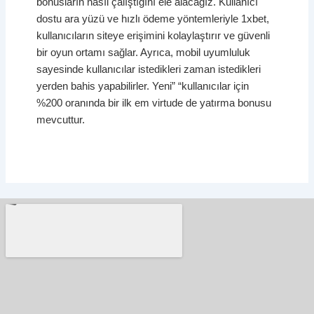
bonusların nasıl çalıştığını ele alacağız. Kullanıcı
dostu ara yüzü ve hızlı ödeme yöntemleriyle 1xbet,
kullanıcıların siteye erişimini kolaylaştırır ve güvenli
bir oyun ortamı sağlar. Ayrıca, mobil uyumluluk
sayesinde kullanıcılar istedikleri zaman istedikleri
yerden bahis yapabilirler. Yeni” “kullanıcılar için
%200 oranında bir ilk em virtude de yatırma bonusu
mevcuttur.