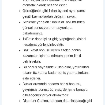
otomatik olarak hesaba ekler.
Gördüğünüz gibi 1xbet üyeleri aynı kamu
çeşitli kaynaklardan değişim alıyor.
Sitelerde yer alan ‘Bonuslar’ bölümünden
güncel bonus ve promosyonlara
bakabilirsiniz.
1xBet’e daha iyi bir giriş yaptığında kişisel
hesabına yönlendirilecektir.
Bazı kayıt bonusu veren siteler, bonus
kazançları için maksimum çekim limiti
belirleyebilir.
Bu bonus sayesinde kullanıcılar, yatırdıkları
tutarın üç katına kadar bahis yapma imkanı
elde ederler.
Bunlar arasında bedava bahis bonusu,
çevrimsiz bonus, ücretsiz deneme bonusu
gibi seçenekler yer almaktadır.
Discount Casino, adından da anlaşılacağı gibi