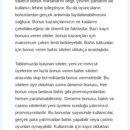
sadece bonus miktarlarını değil, çevrim şartlarını da
kullanıcı lehine iyileştiriyor. Bu da oyuncuların
bonuslardan gerçek anlamda faydalanabilmesini
sağlıyor. Bonus kazançlarınızın ne kadarını
çekebileceğiniz de önemli bir faktördür. Bazı kayıt
bonusu veren siteler, bonus kazançları için
maksimum çekim limiti belirleyebilir. Bahis tutkunları
için bonus veren bahis siteleri oldukça avantajlıdır.
Tablomuzda bulunan siteler, yeni ve mevcut
üyelerine en fazla bonus veren bahis siteleri
arasında olup bol miktarda bonus vermektedir. Bu
sitelere üye olduktan sonra deneme bonusu, free
bonus veya bedava bahis gibi promosyonlardan
hemen yararlanabilirsiniz. Deneme bonusu, bahis ve
casino sitelerinin yeni üyelere sunduğu yatırımsız
promosyonlardır. Bu bonuslar sayesinde kullanıcılar,
gerçek para yatırmadan bahis yapabilir veya casino
oyunları oynayabilir. Kullanmak için kayıt olduktan