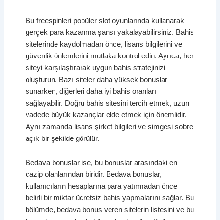
Bu freespinleri popüler slot oyunlarında kullanarak
gerçek para kazanma şansı yakalayabilirsiniz. Bahis
sitelerinde kaydolmadan önce, lisans bilgilerini ve
güvenlik önlemlerini mutlaka kontrol edin. Ayrıca, her
siteyi karşılaştırarak uygun bahis stratejinizi
oluşturun. Bazı siteler daha yüksek bonuslar
sunarken, diğerleri daha iyi bahis oranları
sağlayabilir. Doğru bahis sitesini tercih etmek, uzun
vadede büyük kazançlar elde etmek için önemlidir.
Aynı zamanda lisans şirket bilgileri ve simgesi sobre
açık bir şekilde görülür.
Bedava bonuslar ise, bu bonuslar arasındaki en
cazip olanlarından biridir. Bedava bonuslar,
kullanıcıların hesaplarına para yatırmadan önce
belirli bir miktar ücretsiz bahis yapmalarını sağlar. Bu
bölümde, bedava bonus veren sitelerin listesini ve bu