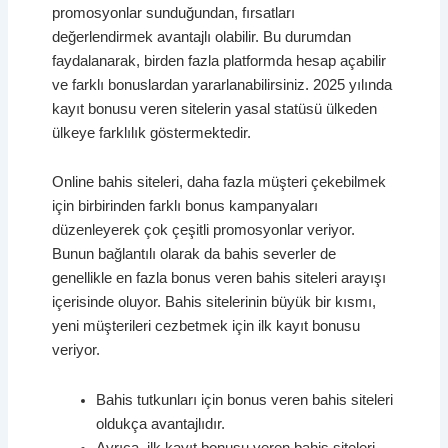
promosyonlar sunduğundan, fırsatları
değerlendirmek avantajlı olabilir. Bu durumdan
faydalanarak, birden fazla platformda hesap açabilir
ve farklı bonuslardan yararlanabilirsiniz. 2025 yılında
kayıt bonusu veren sitelerin yasal statüsü ülkeden
ülkeye farklılık göstermektedir.
Online bahis siteleri, daha fazla müşteri çekebilmek
için birbirinden farklı bonus kampanyaları
düzenleyerek çok çeşitli promosyonlar veriyor.
Bunun bağlantılı olarak da bahis severler de
genellikle en fazla bonus veren bahis siteleri arayışı
içerisinde oluyor. Bahis sitelerinin büyük bir kısmı,
yeni müşterileri cezbetmek için ilk kayıt bonusu
veriyor.
Bahis tutkunları için bonus veren bahis siteleri
oldukça avantajlıdır.
Ayrıca, ilk kayıt bonusu veren bahis siteleri