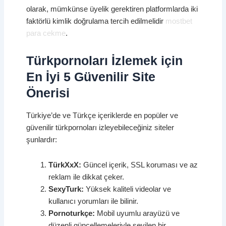
olarak, mümkünse üyelik gerektiren platformlarda iki
faktörlü kimlik doğrulama tercih edilmelidir
mostbet
para cekme
.
Türkpornoları İzlemek için
En İyi 5 Güvenilir Site
Önerisi
Türkiye’de ve Türkçe içeriklerde en popüler ve
güvenilir türkpornoları izleyebileceğiniz siteler
şunlardır:
TürkXxX:
Güncel içerik, SSL koruması ve az
reklam ile dikkat çeker.
SexyTurk:
Yüksek kaliteli videolar ve
kullanıcı yorumları ile bilinir.
Pornoturkçe:
Mobil uyumlu arayüzü ve
düzenli güncellemeleriyle sevilen bir