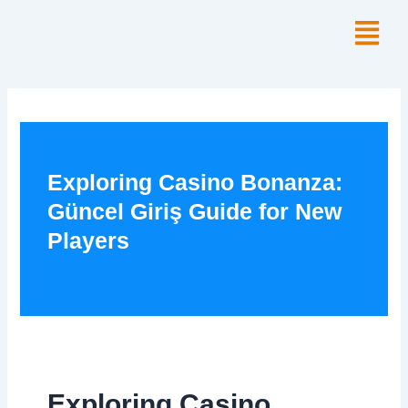
Skip
Menu
to
content
Exploring Casino Bonanza:
Güncel Giriş Guide for New
Players
Exploring Casino