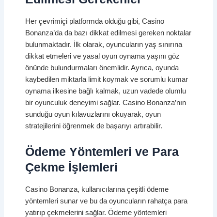
Her çevrimiçi platformda olduğu gibi, Casino
Bonanza’da da bazı dikkat edilmesi gereken noktalar
bulunmaktadır. İlk olarak, oyuncuların yaş sınırına
dikkat etmeleri ve yasal oyun oynama yaşını göz
önünde bulundurmaları önemlidir. Ayrıca, oyunda
kaybedilen miktarla limit koymak ve sorumlu kumar
oynama ilkesine bağlı kalmak, uzun vadede olumlu
bir oyunculuk deneyimi sağlar. Casino Bonanza’nın
sunduğu oyun kılavuzlarını okuyarak, oyun
stratejilerini öğrenmek de başarıyı artırabilir.
Ödeme Yöntemleri ve Para
Çekme İşlemleri
Casino Bonanza, kullanıcılarına çeşitli ödeme
yöntemleri sunar ve bu da oyuncuların rahatça para
yatırıp çekmelerini sağlar. Ödeme yöntemleri