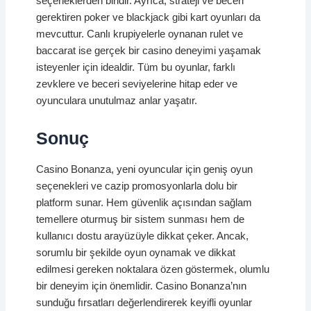
seçeneklerden biridir. Ayrıca, strateji ve beceri
gerektiren poker ve blackjack gibi kart oyunları da
mevcuttur. Canlı krupiyelerle oynanan rulet ve
baccarat ise gerçek bir casino deneyimi yaşamak
isteyenler için idealdir. Tüm bu oyunlar, farklı
zevklere ve beceri seviyelerine hitap eder ve
oyunculara unutulmaz anlar yaşatır.
Sonuç
Casino Bonanza, yeni oyuncular için geniş oyun
seçenekleri ve cazip promosyonlarla dolu bir
platform sunar. Hem güvenlik açısından sağlam
temellere oturmuş bir sistem sunması hem de
kullanıcı dostu arayüzüyle dikkat çeker. Ancak,
sorumlu bir şekilde oyun oynamak ve dikkat
edilmesi gereken noktalara özen göstermek, olumlu
bir deneyim için önemlidir. Casino Bonanza’nın
sunduğu fırsatları değerlendirerek keyifli oyunlar