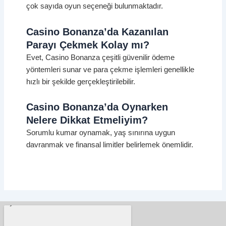
çok sayıda oyun seçeneği bulunmaktadır.
Casino Bonanza’da Kazanılan
Parayı Çekmek Kolay mı?
Evet, Casino Bonanza çeşitli güvenilir ödeme
yöntemleri sunar ve para çekme işlemleri genellikle
hızlı bir şekilde gerçekleştirilebilir.
Casino Bonanza’da Oynarken
Nelere Dikkat Etmeliyim?
Sorumlu kumar oynamak, yaş sınırına uygun
davranmak ve finansal limitler belirlemek önemlidir.