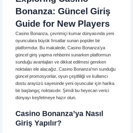
Bonanza: Güncel Giriş
Guide for New Players
Casino Bonanza, çevrimiçi kumar dünyasında yeni
oyunculara büyük fırsatlar sunan popüler bir
platformdur. Bu makalede, Casino Bonanza’ya
güncel giriş yapma rehberini sunarken platformun
sunduğu avantajları ve dikkat edilmesi gereken
noktaları ele alacağız. Casino Bonanza’nın sunduğu
güncel promosyonlar, oyun çeşitliliği ve kullanıcı
dostu arayüzü sayesinde yeni oyuncular için harika
bir başlangıç noktasıdır. Şimdi bu heyecan verici
dünyayı keşfetmeye hazır olun.
Casino Bonanza’ya Nasıl
Giriş Yapılır?