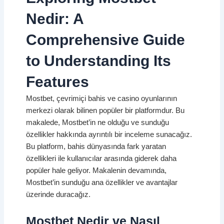
Nedir: A
Comprehensive Guide
to Understanding Its
Features
Mostbet, çevrimiçi bahis ve casino oyunlarının
merkezi olarak bilinen popüler bir platformdur. Bu
makalede, Mostbet’in ne olduğu ve sunduğu
özellikler hakkında ayrıntılı bir inceleme sunacağız.
Bu platform, bahis dünyasında fark yaratan
özellikleri ile kullanıcılar arasında giderek daha
popüler hale geliyor. Makalenin devamında,
Mostbet’in sunduğu ana özellikler ve avantajlar
üzerinde duracağız.
Mostbet Nedir ve Nasıl