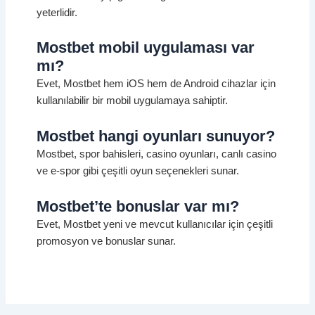
yeterlidir.
Mostbet mobil uygulaması var
mı?
Evet, Mostbet hem iOS hem de Android cihazlar için
kullanılabilir bir mobil uygulamaya sahiptir.
Mostbet hangi oyunları sunuyor?
Mostbet, spor bahisleri, casino oyunları, canlı casino
ve e-spor gibi çeşitli oyun seçenekleri sunar.
Mostbet’te bonuslar var mı?
Evet, Mostbet yeni ve mevcut kullanıcılar için çeşitli
promosyon ve bonuslar sunar.