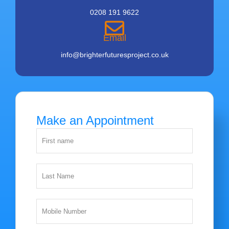
0208 191 9622
Email
info@brighterfuturesproject.co.uk
Make an Appointment