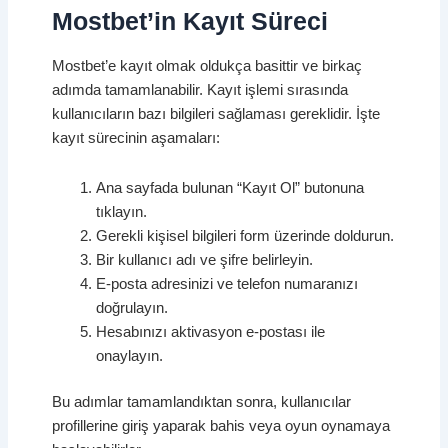
Mostbet’in Kayıt Süreci
Mostbet’e kayıt olmak oldukça basittir ve birkaç
adımda tamamlanabilir. Kayıt işlemi sırasında
kullanıcıların bazı bilgileri sağlaması gereklidir. İşte
kayıt sürecinin aşamaları:
Ana sayfada bulunan “Kayıt Ol” butonuna
tıklayın.
Gerekli kişisel bilgileri form üzerinde doldurun.
Bir kullanıcı adı ve şifre belirleyin.
E-posta adresinizi ve telefon numaranızı
doğrulayın.
Hesabınızı aktivasyon e-postası ile
onaylayın.
Bu adımlar tamamlandıktan sonra, kullanıcılar
profillerine giriş yaparak bahis veya oyun oynamaya