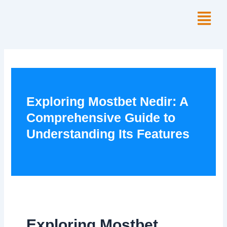
Skip
Menu
to
content
Exploring Mostbet Nedir: A
Comprehensive Guide to
Understanding Its Features
Exploring Mostbet