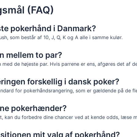
rgsmål (FAQ)
ste pokerhånd i Danmark?
sh, som består af 10, J, Q, K og A alle i samme kulør.
n mellem to par?
en med de højeste par. Hvis parrene er ens, afgøres det af de
ingen forskellig i dansk poker?
tandard for pokerhåndsrangering, som er gældende på de fle
sine pokerhænder?
t, kan du forbedre dine chancer ved at kende odds, læse mo
ositionen mit valg af pokerhånd?