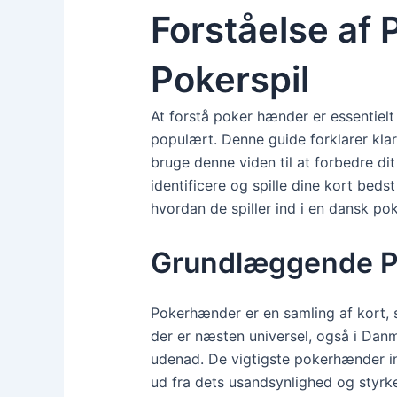
Forståelse af 
Pokerspil
At forstå poker hænder er essentielt 
populært. Denne guide forklarer kla
bruge denne viden til at forbedre di
identificere og spille dine kort beds
hvordan de spiller ind i en dansk 
Grundlæggende P
Pokerhænder er en samling af kort, 
der er næsten universel, også i Danm
udenad. De vigtigste pokerhænder ink
ud fra dets usandsynlighed og styrke 