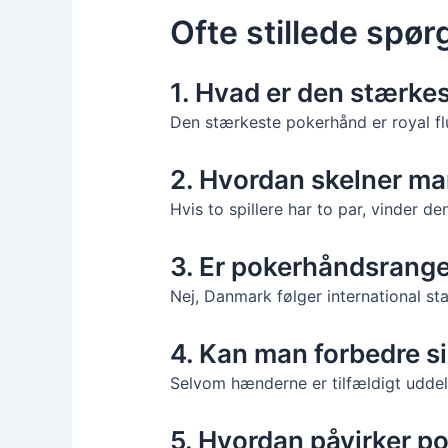
Ofte stillede spø
1. Hvad er den stærke
Den stærkeste pokerhånd er royal flu
2. Hvordan skelner ma
Hvis to spillere har to par, vinder d
3. Er pokerhåndsranger
Nej, Danmark følger international s
4. Kan man forbedre 
Selvom hænderne er tilfældigt uddel
5. Hvordan påvirker p