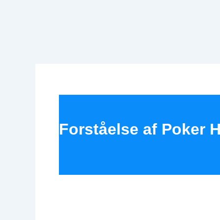
Skip
to
content
Forståelse af Poker 