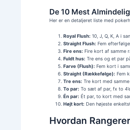
De 10 Mest Almindeli
Her er en detaljeret liste med poke
Royal Flush:
10, J, Q, K, A i 
Straight Flush:
Fem efterfølge
Fire ens:
Fire kort af samme ra
Fuldt hus:
Tre ens og et par p
Farve (Flush):
Fem kort i samm
Straight (Rækkefølge):
Fem ko
Tre ens:
Tre kort med samme
To par:
To sæt af par, fx to 4’e
Én par:
Ét par, to kort med 
Højt kort:
Den højeste enkelts
Hvordan Rangere