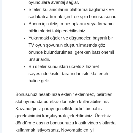
oyunculara avantaj sağlar.
Siteler, kullanıcılarını platforma bağlamak ve
sadakati artırmak için free spin bonusu sunar.
Bunun için iletişim hesaplarını veya firmanın
bildirimlerini takip edebilirsiniz.
Yukarıdaki öğeler ve düşünceler, başarılı bir
TV oyun şovunun oluşturulmasında göz
önünde bulundurulması gereken bazı önemli
unsurlardır.
Bu siteler sundukları ücretsiz hizmet
sayesinde kişiler tarafından sıklıkla tercih
haline gelir.
Bonusunuz hesabınıza eklenir eklenmez, belirtilen
slot oyununda ücretsiz dönüşleri kullanabilirsiniz.
Kazandığınız parayı genellikle belirli bir bahis
gereksinimini karşılayarak çekebilirsiniz. Ücretsiz
döndürme casino bonusunuzu klasik video slotlarda
kullanmak istiyorsanız, Novomatic en iyi