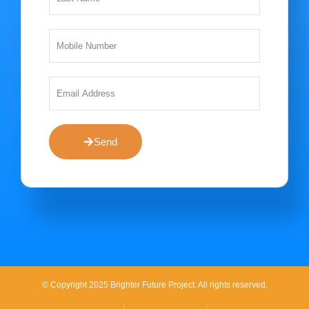
Send
© Copyright 2025 Brighter Future Project. All rights reserved.