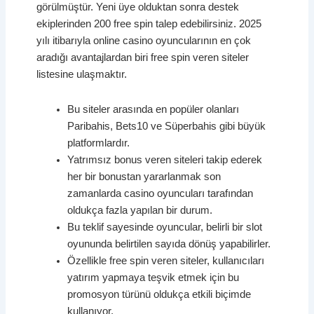
görülmüştür. Yeni üye olduktan sonra destek
ekiplerinden 200 free spin talep edebilirsiniz. 2025
yılı itibarıyla online casino oyuncularının en çok
aradığı avantajlardan biri free spin veren siteler
listesine ulaşmaktır.
Bu siteler arasında en popüler olanları
Paribahis, Bets10 ve Süperbahis gibi büyük
platformlardır.
Yatrımsız bonus veren siteleri takip ederek
her bir bonustan yararlanmak son
zamanlarda casino oyuncuları tarafından
oldukça fazla yapılan bir durum.
Bu teklif sayesinde oyuncular, belirli bir slot
oyununda belirtilen sayıda dönüş yapabilirler.
Özellikle free spin veren siteler, kullanıcıları
yatırım yapmaya teşvik etmek için bu
promosyon türünü oldukça etkili biçimde
kullanıyor.