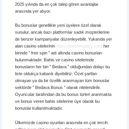
2025 yılında da en çok talep gören avantajlar
arasında yer alıyor.
Bu bonuslar genellikle yeni üyelere özel olarak
sunulur, ancak bazı platformlar sadık müşterilerine
de benzer kampanyalar düzenleyebilir. Yukarıda yer
alan casino sitelerinin
https://vivaortegacy.com
her
birinde ” free spin ” adı altında casino bonusları
bulunmaktadır. Bahis ve casino sitelerinde
bonusların her biri ” Bedava ” olduğundan dolayı bu
liste oldukça kabarık diyebiliriz. Özel şartları
olmayan ya da bir özellik aranmayan tüm bonuslar
sektörde ” Bedava Bonus ” olarak nitelendirilir.
Oyuncular tarafından da bu bonus türleri aranmakta
ve bonus veren bahis sitelerine üye olarak bu
bonuslar kullanılmaktadır.
Ülkemizde casino oyunları arasında en çok tercih