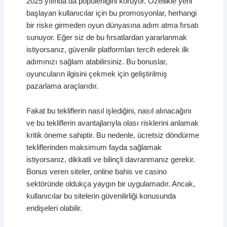
2025 yılında da popülerliğini koruyor. Özellikle yeni
başlayan kullanıcılar için bu promosyonlar, herhangi
bir riske girmeden oyun dünyasına adım atma fırsatı
sunuyor. Eğer siz de bu fırsatlardan yararlanmak
istiyorsanız, güvenilir platformları tercih ederek ilk
adımınızı sağlam atabilirsiniz. Bu bonuslar,
oyuncuların ilgisini çekmek için geliştirilmiş
pazarlama araçlarıdır.
Fakat bu tekliflerin nasıl işlediğini, nasıl alınacağını
ve bu tekliflerin avantajlarıyla olası risklerini anlamak
kritik öneme sahiptir. Bu nedenle, ücretsiz döndürme
tekliflerinden maksimum fayda sağlamak
istiyorsanız, dikkatli ve bilinçli davranmanız gerekir.
Bonus veren siteler, online bahis ve casino
sektöründe oldukça yaygın bir uygulamadır. Ancak,
kullanıcılar bu sitelerin güvenilirliği konusunda
endişeleri olabilir.