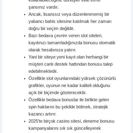
şansınız vardır.
Ancak, lisanssız veya düzenlenmemiş bir
yabancı bahis sitesine katılmak her zaman
doğru bir seçim değildir.
Bazı bedava çevrim veren slot siteleri,
kaydınızı tamamladığınızda bonusu otomatik
olarak hesabınıza yatırır.
Yani bir siteye yeni kayıt olan herhangi bir
müşteri canlı destek hattından bonusu talep
edebilmektedir.
Özellikle slot oyunlarındaki yüksek çözünürlü
grafikler, oyunun ne kadar kaliteli olduğunu
açık bir biçimde gösterecektir.
Özellikle bedava bonuslar ile birlikte gelen
spin haklarını bu şekilde bölmek, stratejik
kazancı artırır.
2025’te birçok casino sitesi, deneme bonusu
kampanyalarını sık sık güncelleyerek