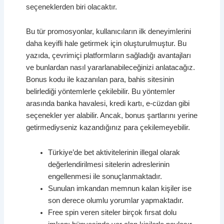
seçeneklerden biri olacaktır.
Bu tür promosyonlar, kullanıcıların ilk deneyimlerini
daha keyifli hale getirmek için oluşturulmuştur. Bu
yazıda, çevrimiçi platformların sağladığı avantajları
ve bunlardan nasıl yararlanabileceğinizi anlatacağız.
Bonus kodu ile kazanılan para, bahis sitesinin
belirlediği yöntemlerle çekilebilir. Bu yöntemler
arasında banka havalesi, kredi kartı, e-cüzdan gibi
seçenekler yer alabilir. Ancak, bonus şartlarını yerine
getirmediyseniz kazandığınız para çekilemeyebilir.
Türkiye’de bet aktivitelerinin illegal olarak
değerlendirilmesi sitelerin adreslerinin
engellenmesi ile sonuçlanmaktadır.
Sunulan imkandan memnun kalan kişiler ise
son derece olumlu yorumlar yapmaktadır.
Free spin veren siteler birçok fırsat dolu