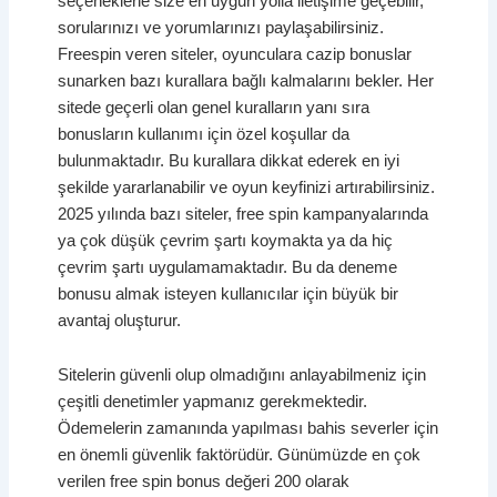
seçeneklerle size en uygun yolla iletişime geçebilir,
sorularınızı ve yorumlarınızı paylaşabilirsiniz.
Freespin veren siteler, oyunculara cazip bonuslar
sunarken bazı kurallara bağlı kalmalarını bekler. Her
sitede geçerli olan genel kuralların yanı sıra
bonusların kullanımı için özel koşullar da
bulunmaktadır. Bu kurallara dikkat ederek en iyi
şekilde yararlanabilir ve oyun keyfinizi artırabilirsiniz.
2025 yılında bazı siteler, free spin kampanyalarında
ya çok düşük çevrim şartı koymakta ya da hiç
çevrim şartı uygulamamaktadır. Bu da deneme
bonusu almak isteyen kullanıcılar için büyük bir
avantaj oluşturur.
Sitelerin güvenli olup olmadığını anlayabilmeniz için
çeşitli denetimler yapmanız gerekmektedir.
Ödemelerin zamanında yapılması bahis severler için
en önemli güvenlik faktörüdür. Günümüzde en çok
verilen free spin bonus değeri 200 olarak