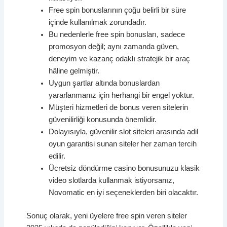
Free spin bonuslarının çoğu belirli bir süre
içinde kullanılmak zorundadır.
Bu nedenlerle free spin bonusları, sadece
promosyon değil; aynı zamanda güven,
deneyim ve kazanç odaklı stratejik bir araç
hâline gelmiştir.
Uygun şartlar altında bonuslardan
yararlanmanız için herhangi bir engel yoktur.
Müşteri hizmetleri de bonus veren sitelerin
güvenilirliği konusunda önemlidir.
Dolayısıyla, güvenilir slot siteleri arasında adil
oyun garantisi sunan siteler her zaman tercih
edilir.
Ücretsiz döndürme casino bonusunuzu klasik
video slotlarda kullanmak istiyorsanız,
Novomatic en iyi seçeneklerden biri olacaktır.
Sonuç olarak, yeni üyelere free spin veren siteler