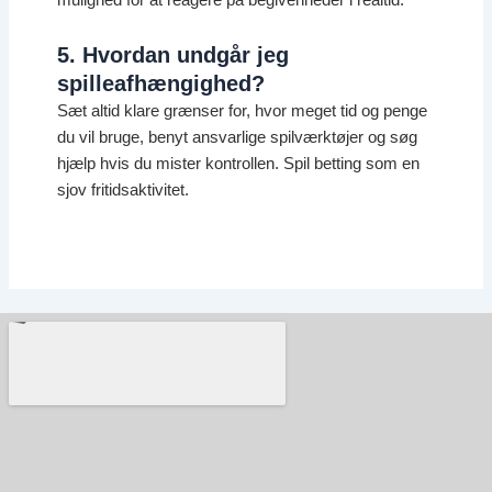
5. Hvordan undgår jeg
spilleafhængighed?
Sæt altid klare grænser for, hvor meget tid og penge
du vil bruge, benyt ansvarlige spilværktøjer og søg
hjælp hvis du mister kontrollen. Spil betting som en
sjov fritidsaktivitet.