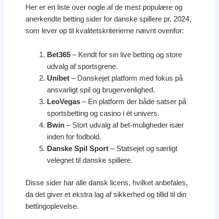
Her er en liste over nogle af de mest populære og
anerkendte betting sider for danske spillere pr. 2024,
som lever op til kvalitetskriterierne nævnt ovenfor:
Bet365
– Kendt for sin live betting og store
udvalg af sportsgrene.
Unibet
– Danskejet platform med fokus på
ansvarligt spil og brugervenlighed.
LeoVegas
– En platform der både satser på
sportsbetting og casino i ét univers.
Bwin
– Stort udvalg af bet-muligheder især
inden for fodbold.
Danske Spil Sport
– Statsejet og særligt
velegnet til danske spillere.
Disse sider har alle dansk licens, hvilket anbefales,
da det giver et ekstra lag af sikkerhed og tillid til din
bettingoplevelse.