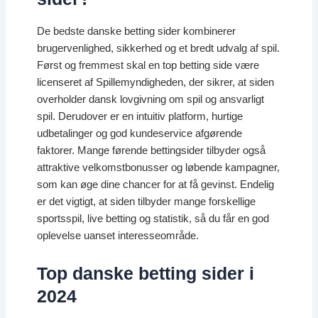
De bedste danske betting sider kombinerer
brugervenlighed, sikkerhed og et bredt udvalg af spil.
Først og fremmest skal en top betting side være
licenseret af Spillemyndigheden, der sikrer, at siden
overholder dansk lovgivning om spil og ansvarligt
spil. Derudover er en intuitiv platform, hurtige
udbetalinger og god kundeservice afgørende
faktorer. Mange førende bettingsider tilbyder også
attraktive velkomstbonusser og løbende kampagner,
som kan øge dine chancer for at få gevinst. Endelig
er det vigtigt, at siden tilbyder mange forskellige
sportsspil, live betting og statistik, så du får en god
oplevelse uanset interesseområde.
Top danske betting sider i
2024