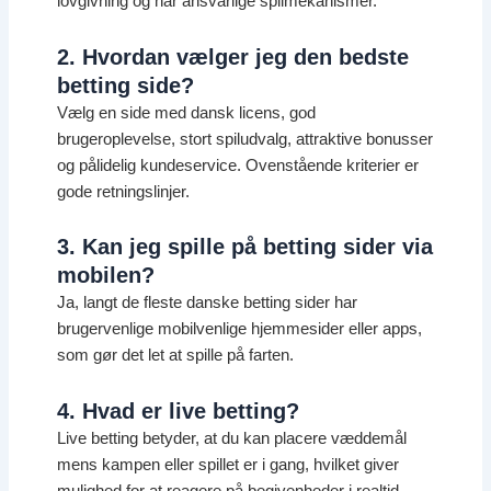
lovgivning og har ansvarlige spilmekanismer.
2. Hvordan vælger jeg den bedste
betting side?
Vælg en side med dansk licens, god
brugeroplevelse, stort spiludvalg, attraktive bonusser
og pålidelig kundeservice. Ovenstående kriterier er
gode retningslinjer.
3. Kan jeg spille på betting sider via
mobilen?
Ja, langt de fleste danske betting sider har
brugervenlige mobilvenlige hjemmesider eller apps,
som gør det let at spille på farten.
4. Hvad er live betting?
Live betting betyder, at du kan placere væddemål
mens kampen eller spillet er i gang, hvilket giver
mulighed for at reagere på begivenheder i realtid.