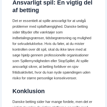
Ansvarligt spil: En vigtig del
af betting
Det er essentielt at spille ansvarligt for at undgå
problemer med spilafhængighed. Danske betting
sider tilbyder ofte værktøjer som
indbetalingsgrænser, tidsbegrænsning og mulighed
for selvudelukkelse. Hvis du føler, at du mister
kontrollen over dit spil, skal du ikke tøve med at
søge hjælp gennem professionelle organisationer
som Spillemyndigheden eller StopSpillet. At spille
ansvarligt sikrer, at betting forbliver en sjov
fritidsaktivitet, hvor du kan nyde spændingen uden
risiko for større personlige konsekvenser.
Konklusion
Danske betting sider har mange fordele, men det er