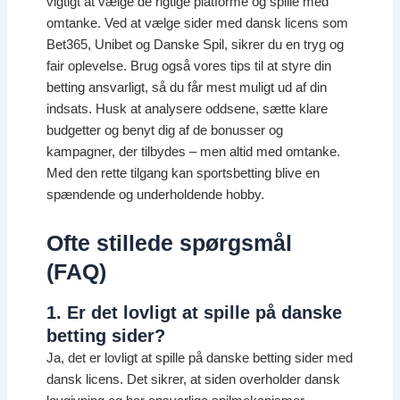
vigtigt at vælge de rigtige platforme og spille med
omtanke. Ved at vælge sider med dansk licens som
Bet365, Unibet og Danske Spil, sikrer du en tryg og
fair oplevelse. Brug også vores tips til at styre din
betting ansvarligt, så du får mest muligt ud af din
indsats. Husk at analysere oddsene, sætte klare
budgetter og benyt dig af de bonusser og
kampagner, der tilbydes – men altid med omtanke.
Med den rette tilgang kan sportsbetting blive en
spændende og underholdende hobby.
Ofte stillede spørgsmål
(FAQ)
1. Er det lovligt at spille på danske
betting sider?
Ja, det er lovligt at spille på danske betting sider med
dansk licens. Det sikrer, at siden overholder dansk