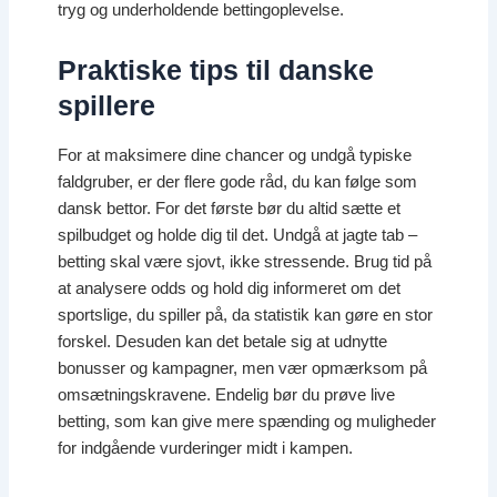
tryg og underholdende bettingoplevelse.
Praktiske tips til danske
spillere
For at maksimere dine chancer og undgå typiske
faldgruber, er der flere gode råd, du kan følge som
dansk bettor. For det første bør du altid sætte et
spilbudget og holde dig til det. Undgå at jagte tab –
betting skal være sjovt, ikke stressende. Brug tid på
at analysere odds og hold dig informeret om det
sportslige, du spiller på, da statistik kan gøre en stor
forskel. Desuden kan det betale sig at udnytte
bonusser og kampagner, men vær opmærksom på
omsætningskravene. Endelig bør du prøve live
betting, som kan give mere spænding og muligheder
for indgående vurderinger midt i kampen.