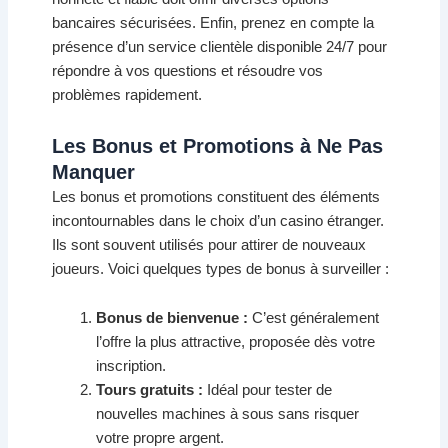
bancaires sécurisées. Enfin, prenez en compte la
présence d’un service clientèle disponible 24/7 pour
répondre à vos questions et résoudre vos
problèmes rapidement.
Les Bonus et Promotions à Ne Pas
Manquer
Les bonus et promotions constituent des éléments
incontournables dans le choix d’un casino étranger.
Ils sont souvent utilisés pour attirer de nouveaux
joueurs. Voici quelques types de bonus à surveiller :
Bonus de bienvenue :
C’est généralement
l’offre la plus attractive, proposée dès votre
inscription.
Tours gratuits :
Idéal pour tester de
nouvelles machines à sous sans risquer
votre propre argent.