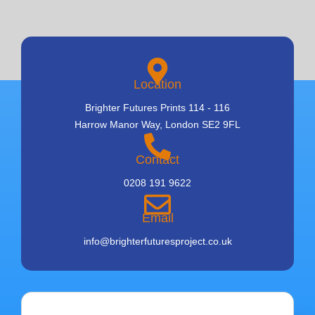
Location
Brighter Futures Prints 114 - 116
Harrow Manor Way, London SE2 9FL
Contact
0208 191 9622
Email
info@brighterfuturesproject.co.uk