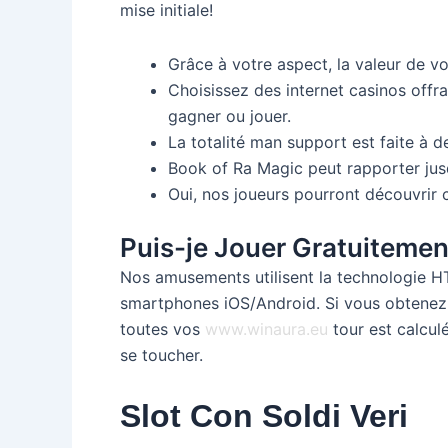
mise initiale!
Grâce à votre aspect, la valeur de v
Choisissez des internet casinos offr
gagner ou jouer.
La totalité man support est faite à 
Book of Ra Magic peut rapporter jusq
Oui, nos joueurs pourront découvrir 
Puis-je Jouer Gratuiteme
Nos amusements utilisent la technologie HT
smartphones iOS/Android. Si vous obtenez t
toutes vos
www.winaura.eu
tour est calcul
se toucher.
Slot Con Soldi Veri