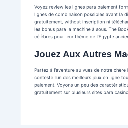
Voyez review les lignes para paiement for
lignes de combinaison possibles avant la di
gratuitement, without inscription ni téléch
les bonus para la machine à sous. The Book
célèbres pour leur thème de l’Égypte ancie
Jouez Aux Autres Ma
Partez à l’aventure au vues de notre chère
conteste l’un des meilleurs jeux en ligne t
paiement. Voyons un peu des caractéristiqu
gratuitement sur plusieurs sites para casino 