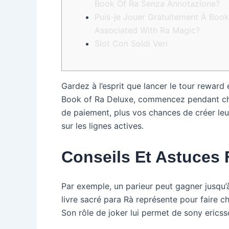
Book Of Ra Senza Annotazione?
Puis-je Jouer Gratuitement À Book
Associated With Ra Magic?
Slot Con Soldi Veri
Gardez à l’esprit que lancer le tour rewar
Book of Ra Deluxe, commencez pendant chois
de paiement, plus vos chances de créer le
sur les lignes actives.
Conseils Et Astuces 
Par exemple, un parieur peut gagner jusqu’à 
livre sacré para Rà représente pour faire ch
Son rôle de joker lui permet de sony ericss