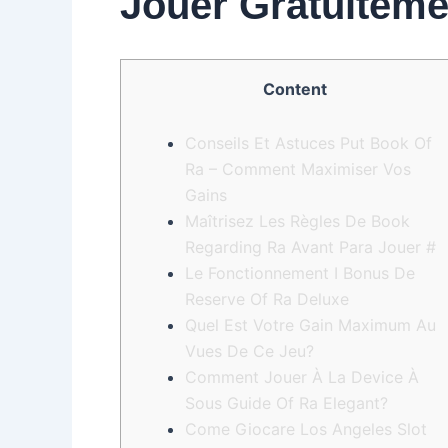
Jouer Gratuiteme
Content
Conseils Et Astuces Put Book Of
Ra – Comment Maximiser Vos
Gains
Maîtrisez Les Règles De Book
Regarding Ra Avant Para Jouer #
Le Fonctionnement I Bonus De
Reserve Of Ra Deluxe
Quel Est Votre Gain Maximum Au
Vues De Ce Jeu?
Comment Jouer À La Device À
Sous Guide Of Ra Elegant?
Come Giocare Los Angeles Slot