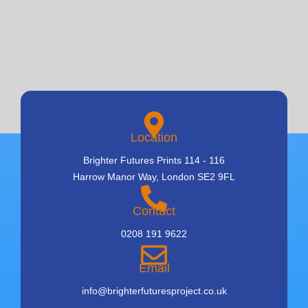
Location
Brighter Futures Prints 114 - 116
Harrow Manor Way, London SE2 9FL
Contact
0208 191 9622
Email
info@brighterfuturesproject.co.uk