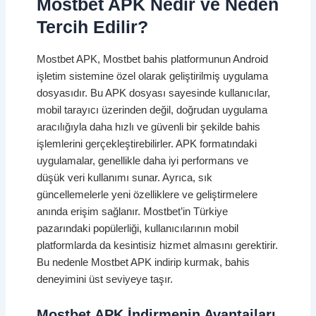
Mostbet APK Nedir ve Neden
Tercih Edilir?
Mostbet APK, Mostbet bahis platformunun Android
işletim sistemine özel olarak geliştirilmiş uygulama
dosyasıdır. Bu APK dosyası sayesinde kullanıcılar,
mobil tarayıcı üzerinden değil, doğrudan uygulama
aracılığıyla daha hızlı ve güvenli bir şekilde bahis
işlemlerini gerçekleştirebilirler. APK formatındaki
uygulamalar, genellikle daha iyi performans ve
düşük veri kullanımı sunar. Ayrıca, sık
güncellemelerle yeni özelliklere ve geliştirmelere
anında erişim sağlanır. Mostbet’in Türkiye
pazarındaki popülerliği, kullanıcılarının mobil
platformlarda da kesintisiz hizmet almasını gerektirir.
Bu nedenle Mostbet APK indirip kurmak, bahis
deneyimini üst seviyeye taşır.
Mostbet APK İndirmenin Avantajları