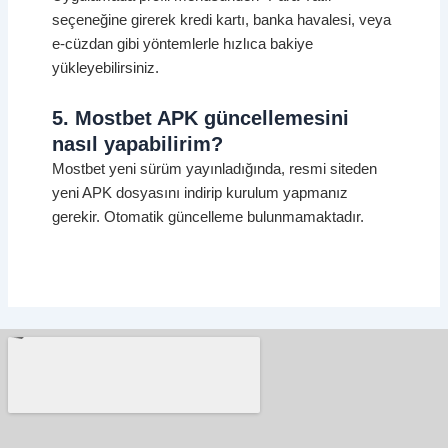
seçeneğine girerek kredi kartı, banka havalesi, veya
e-cüzdan gibi yöntemlerle hızlıca bakiye
yükleyebilirsiniz.
5. Mostbet APK güncellemesini
nasıl yapabilirim?
Mostbet yeni sürüm yayınladığında, resmi siteden
yeni APK dosyasını indirip kurulum yapmanız
gerekir. Otomatik güncelleme bulunmamaktadır.