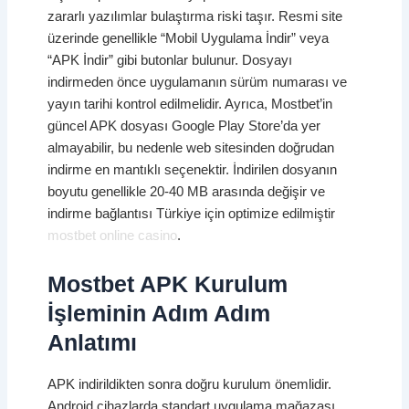
zararlı yazılımlar bulaştırma riski taşır. Resmi site
üzerinde genellikle “Mobil Uygulama İndir” veya
“APK İndir” gibi butonlar bulunur. Dosyayı
indirmeden önce uygulamanın sürüm numarası ve
yayın tarihi kontrol edilmelidir. Ayrıca, Mostbet’in
güncel APK dosyası Google Play Store’da yer
almayabilir, bu nedenle web sitesinden doğrudan
indirme en mantıklı seçenektir. İndirilen dosyanın
boyutu genellikle 20-40 MB arasında değişir ve
indirme bağlantısı Türkiye için optimize edilmiştir
mostbet online casino
.
Mostbet APK Kurulum
İşleminin Adım Adım
Anlatımı
APK indirildikten sonra doğru kurulum önemlidir.
Android cihazlarda standart uygulama mağazası