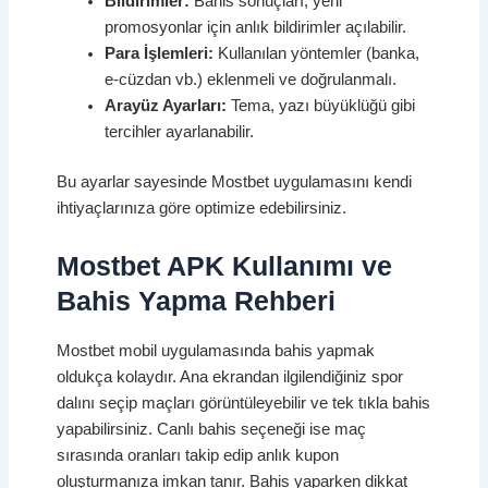
Bildirimler:
Bahis sonuçları, yeni
promosyonlar için anlık bildirimler açılabilir.
Para İşlemleri:
Kullanılan yöntemler (banka,
e-cüzdan vb.) eklenmeli ve doğrulanmalı.
Arayüz Ayarları:
Tema, yazı büyüklüğü gibi
tercihler ayarlanabilir.
Bu ayarlar sayesinde Mostbet uygulamasını kendi
ihtiyaçlarınıza göre optimize edebilirsiniz.
Mostbet APK Kullanımı ve
Bahis Yapma Rehberi
Mostbet mobil uygulamasında bahis yapmak
oldukça kolaydır. Ana ekrandan ilgilendiğiniz spor
dalını seçip maçları görüntüleyebilir ve tek tıkla bahis
yapabilirsiniz. Canlı bahis seçeneği ise maç
sırasında oranları takip edip anlık kupon
oluşturmanıza imkan tanır. Bahis yaparken dikkat