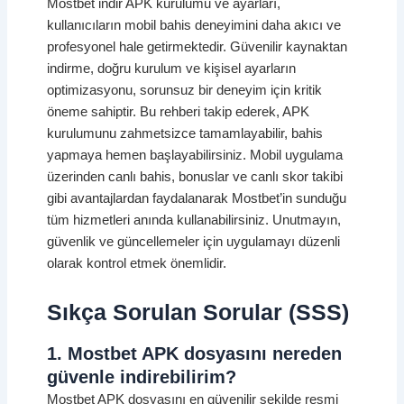
Mostbet indir APK kurulumu ve ayarları,
kullanıcıların mobil bahis deneyimini daha akıcı ve
profesyonel hale getirmektedir. Güvenilir kaynaktan
indirme, doğru kurulum ve kişisel ayarların
optimizasyonu, sorunsuz bir deneyim için kritik
öneme sahiptir. Bu rehberi takip ederek, APK
kurulumunu zahmetsizce tamamlayabilir, bahis
yapmaya hemen başlayabilirsiniz. Mobil uygulama
üzerinden canlı bahis, bonuslar ve canlı skor takibi
gibi avantajlardan faydalanarak Mostbet’in sunduğu
tüm hizmetleri anında kullanabilirsiniz. Unutmayın,
güvenlik ve güncellemeler için uygulamayı düzenli
olarak kontrol etmek önemlidir.
Sıkça Sorulan Sorular (SSS)
1. Mostbet APK dosyasını nereden
güvenle indirebilirim?
Mostbet APK dosyasını en güvenilir şekilde resmi