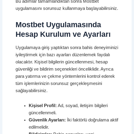
Bu adımlar tamamlandıktan sonra Mostbet
uygulamasını sorunsuz kullanmaya başlayabilirsiniz.
Mostbet Uygulamasında
Hesap Kurulum ve Ayarları
Uygulamaya giriş yaptıktan sonra bahis deneyiminizi
iyileştirmek için bazı ayarları düzenlemek faydalı
olacaktır. Kişisel bilgilerin güncellenmesi, hesap
güvenliği ve bildirim seçenekleri önceliklidir. Ayrıca
para yatırma ve çekme yöntemlerini kontrol ederek
tüm işlemlerinizin sorunsuz gerçekleşmesini
sağlayabilirsiniz.
Kişisel Profil:
Ad, soyad, iletişim bilgileri
güncellenmeli.
Güvenlik Ayarları:
İki faktörlü doğrulama aktif
edilmelidir.