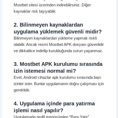
Mostbet sitesi üzerinden indirebilirsiniz. Diğer
kaynaklar risk taşıyabilir.
2. Bilinmeyen kaynaklardan
uygulama yüklemek güvenli midir?
Bilinmeyen kaynaklardan yükleme yapmak riskli
olabilir. Ancak resmi Mostbet APK dosyası güvenlidir
ve dikkatlice indirilip kurulduğunda sorun yaşanmaz.
3. Mostbet APK kurulumu sırasında
izin istemesi normal mi?
Evet, Android cihazlar apk kurulumu sırasında bazı
izinler ister. Bunlar uygulamanın doğru çalışması için
gereklidir.
4. Uygulama içinde para yatırma
işlemi nasıl yapılır?
Uygulamada profil menüsünden “Para Yatır”