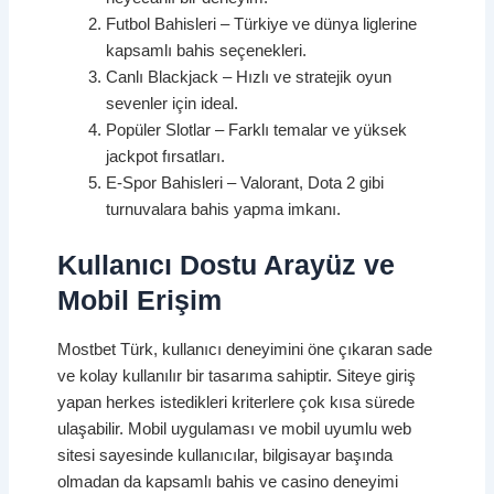
Futbol Bahisleri – Türkiye ve dünya liglerine
kapsamlı bahis seçenekleri.
Canlı Blackjack – Hızlı ve stratejik oyun
sevenler için ideal.
Popüler Slotlar – Farklı temalar ve yüksek
jackpot fırsatları.
E-Spor Bahisleri – Valorant, Dota 2 gibi
turnuvalara bahis yapma imkanı.
Kullanıcı Dostu Arayüz ve
Mobil Erişim
Mostbet Türk, kullanıcı deneyimini öne çıkaran sade
ve kolay kullanılır bir tasarıma sahiptir. Siteye giriş
yapan herkes istedikleri kriterlere çok kısa sürede
ulaşabilir. Mobil uygulaması ve mobil uyumlu web
sitesi sayesinde kullanıcılar, bilgisayar başında
olmadan da kapsamlı bahis ve casino deneyimi