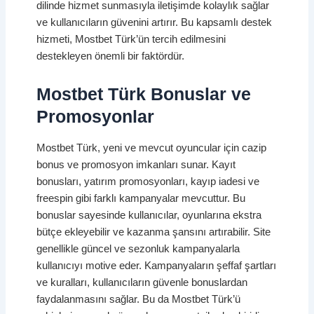
dilinde hizmet sunmasıyla iletişimde kolaylık sağlar
ve kullanıcıların güvenini artırır. Bu kapsamlı destek
hizmeti, Mostbet Türk’ün tercih edilmesini
destekleyen önemli bir faktördür.
Mostbet Türk Bonuslar ve
Promosyonlar
Mostbet Türk, yeni ve mevcut oyuncular için cazip
bonus ve promosyon imkanları sunar. Kayıt
bonusları, yatırım promosyonları, kayıp iadesi ve
freespin gibi farklı kampanyalar mevcuttur. Bu
bonuslar sayesinde kullanıcılar, oyunlarına ekstra
bütçe ekleyebilir ve kazanma şansını artırabilir. Site
genellikle güncel ve sezonluk kampanyalarla
kullanıcıyı motive eder. Kampanyaların şeffaf şartları
ve kuralları, kullanıcıların güvenle bonuslardan
faydalanmasını sağlar. Bu da Mostbet Türk’ü