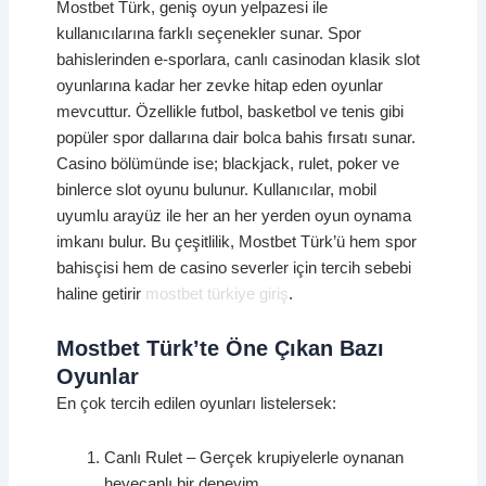
Mostbet Türk, geniş oyun yelpazesi ile
kullanıcılarına farklı seçenekler sunar. Spor
bahislerinden e-sporlara, canlı casinodan klasik slot
oyunlarına kadar her zevke hitap eden oyunlar
mevcuttur. Özellikle futbol, basketbol ve tenis gibi
popüler spor dallarına dair bolca bahis fırsatı sunar.
Casino bölümünde ise; blackjack, rulet, poker ve
binlerce slot oyunu bulunur. Kullanıcılar, mobil
uyumlu arayüz ile her an her yerden oyun oynama
imkanı bulur. Bu çeşitlilik, Mostbet Türk’ü hem spor
bahisçisi hem de casino severler için tercih sebebi
haline getirir
mostbet türkiye giriş
.
Mostbet Türk’te Öne Çıkan Bazı
Oyunlar
En çok tercih edilen oyunları listelersek:
Canlı Rulet – Gerçek krupiyelerle oynanan
heyecanlı bir deneyim.