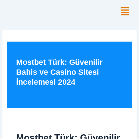
Skip
Menu
to
content
Mostbet Türk: Güvenilir
Bahis ve Casino Sitesi
İncelemesi 2024
Mostbet Türk: Güvenilir