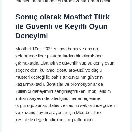
rakipleri arasında öne çıkaran avantajlardan biridir.
Sonuç olarak Mostbet Türk
ile Güvenli ve Keyifli Oyun
Deneyimi
Mostbet Türk, 2024 yılında bahis ve casino
sektöründe lider platformlardan biri olarak öne
çıkmaktadır. Lisanslı ve güvenilir yapısı, geniş oyun
seçenekleri, kullanıcı dostu arayüzü ve güçlü
müşteri desteği ile bahis tutkunlarının güvenini
kazanmaktadır. Bonuslar ve promosyonlar da
kullanıcı deneyimini zenginleştirirken, mobil erişim
imkanı sayesinde istediğiniz her an eğlenme
özgürlüğü sunar. Bahis ve casino sektöründe güvenli
ve kazançlı oyun arayanlar için Mostbet Türk
kesinlikle değerlendirilmeli bir platformdur.