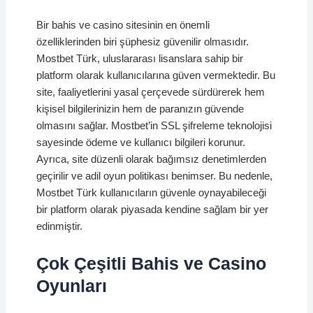
Bir bahis ve casino sitesinin en önemli
özelliklerinden biri şüphesiz güvenilir olmasıdır.
Mostbet Türk, uluslararası lisanslara sahip bir
platform olarak kullanıcılarına güven vermektedir. Bu
site, faaliyetlerini yasal çerçevede sürdürerek hem
kişisel bilgilerinizin hem de paranızın güvende
olmasını sağlar. Mostbet’in SSL şifreleme teknolojisi
sayesinde ödeme ve kullanıcı bilgileri korunur.
Ayrıca, site düzenli olarak bağımsız denetimlerden
geçirilir ve adil oyun politikası benimser. Bu nedenle,
Mostbet Türk kullanıcıların güvenle oynayabileceği
bir platform olarak piyasada kendine sağlam bir yer
edinmiştir.
Çok Çeşitli Bahis ve Casino
Oyunları