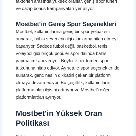
faktörleri arasında yüksek oranlar, geniş spor türleri
ve cazip bonus kampanyaları yer alıyor.
Mostbet’in Geniş Spor Seçenekleri
Mostbet, kullanıcılarına geniş bir spor yelpazesi
sunarak, bahis severlerin ilgi alanlarına hitap etmeyi
başarıyor. Sadece futbol değil, basketbol, tenis,
voleybol gibi birçok popüler spor dalında bahis
yapma imkanı veriyor. Böylece her türden spor
tutkununa hitap ediyor. Ayrıca, e-spor seçenekleri de
sunarak, genç neslin dikkatini çeken bir platform
olmaya devam ediyor. Bu çeşitlilik, kullanıcıların
platforma olan ilgisini artırıyor ve Mostbet’i diğer
platformlardan ayırıyor.
Mostbet’in Yüksek Oran
Politikası