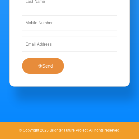
Send
© Copyright 2025 Brighter Future Project. All rights reserved.