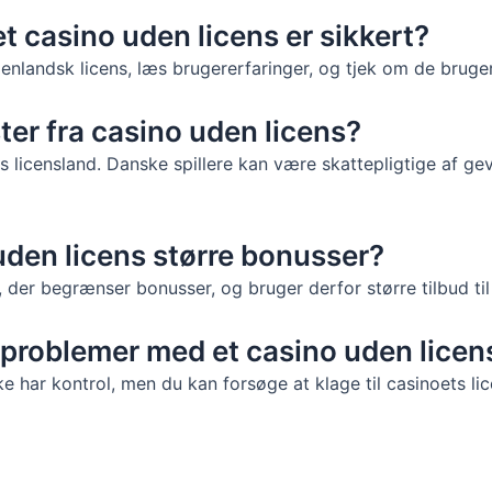
t casino uden licens er sikkert?
landsk licens, læs brugererfaringer, og tjek om de bruger
ter fra casino uden licens?
licensland. Danske spillere kan være skattepligtige af gevi
uden licens større bonusser?
der begrænser bonusser, og bruger derfor større tilbud til a
r problemer med et casino uden licen
har kontrol, men du kan forsøge at klage til casinoets lic