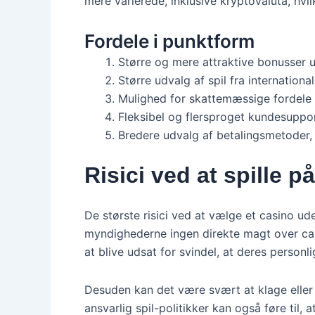
mere varierede, inklusive kryptovaluta, hvil
Fordele i punktform
Større og mere attraktive bonusser
Større udvalg af spil fra internationa
Mulighed for skattemæssige fordele
Fleksibel og flersproget kundesuppor
Bredere udvalg af betalingsmetoder, 
Risici ved at spille 
De største risici ved at vælge et casino ud
myndighederne ingen direkte magt over casino
at blive udsat for svindel, at deres personli
Desuden kan det være svært at klage eller
ansvarlig spil-politikker kan også føre til,