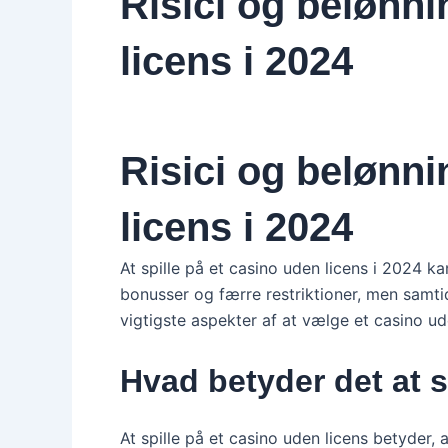
Risici og belønni
licens i 2024
Risici og belønni
licens i 2024
At spille på et casino uden licens i 2024 k
bonusser og færre restriktioner, men samtid
vigtigste aspekter af at vælge et casino ud
Hvad betyder det at s
At spille på et casino uden licens betyder