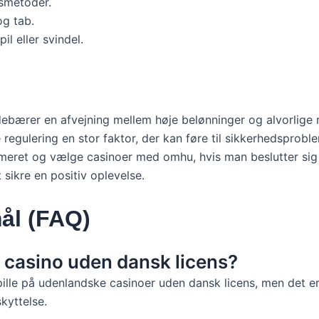
gsmetoder.
og tab.
l eller svindel.
ndebærer en afvejning mellem høje belønninger og alvorlige 
regulering en stor faktor, der kan føre til sikkerhedsprob
eret og vælge casinoer med omhu, hvis man beslutter sig fo
t sikre en positiv oplevelse.
mål (FAQ)
 et casino uden dansk licens?
 spille på udenlandske casinoer uden dansk licens, men det 
kyttelse.