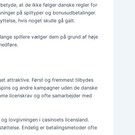
betyde, at de ikke følger danske regler for
ænsninger på spiltyper og bonusudbetalinger.
telse, hvis noget skulle gå galt.
Mange spillere vælger dem på grund af høje
medføre.
get attraktive. Først og fremmest tilbydes
s spins og andre kampagner uden de danske
amme licenskrav og ofte samarbejder med
 og lovgivningen i casinoets licensland.
tøttelse. Endelig er betalingsmetoder ofte