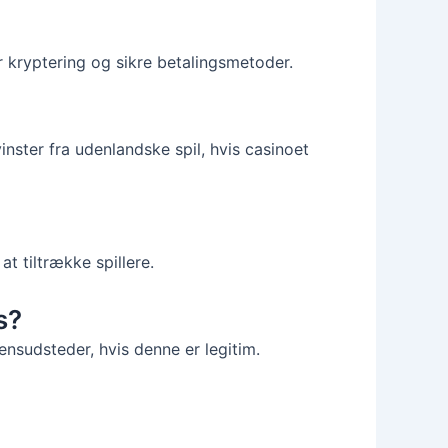
 kryptering og sikre betalingsmetoder.
nster fra udenlandske spil, hvis casinoet
t tiltrække spillere.
s?
ensudsteder, hvis denne er legitim.