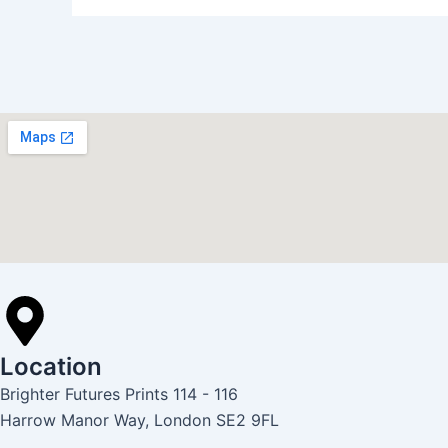
Location
Brighter Futures Prints 114 - 116
Harrow Manor Way, London SE2 9FL