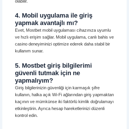
olabilir.
4. Mobil uygulama ile giriş
yapmak avantajlı mı?
Evet, Mostbet mobil uygulaması cihazınıza uyumlu
ve hızlı erişim sağlar. Mobil uygulama, canlı bahis ve
casino deneyiminizi optimize ederek daha stabil bir
kullanım sunar.
5. Mostbet giriş bilgilerimi
güvenli tutmak için ne
yapmalıyım?
Giriş bilgilerinizin güvenliği için karmaşık şifre
kullanın, halka açık Wi-Fi ağlarından giriş yapmaktan
kaçının ve mümkünse iki faktörlü kimlik doğrulamayı
etkinleştirin. Ayrıca hesap hareketlerinizi düzenli
kontrol edin.