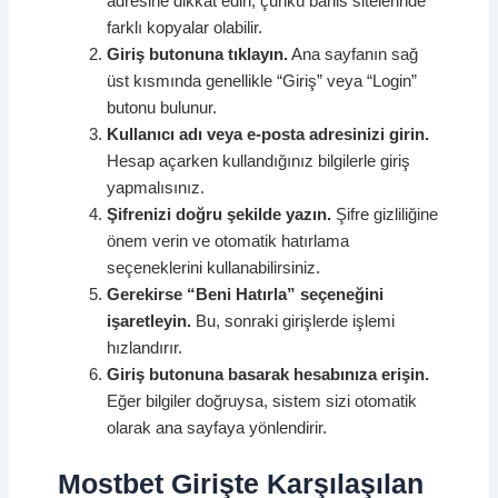
adresine dikkat edin, çünkü bahis sitelerinde
farklı kopyalar olabilir.
Giriş butonuna tıklayın.
Ana sayfanın sağ
üst kısmında genellikle “Giriş” veya “Login”
butonu bulunur.
Kullanıcı adı veya e-posta adresinizi girin.
Hesap açarken kullandığınız bilgilerle giriş
yapmalısınız.
Şifrenizi doğru şekilde yazın.
Şifre gizliliğine
önem verin ve otomatik hatırlama
seçeneklerini kullanabilirsiniz.
Gerekirse “Beni Hatırla” seçeneğini
işaretleyin.
Bu, sonraki girişlerde işlemi
hızlandırır.
Giriş butonuna basarak hesabınıza erişin.
Eğer bilgiler doğruysa, sistem sizi otomatik
olarak ana sayfaya yönlendirir.
Mostbet Girişte Karşılaşılan