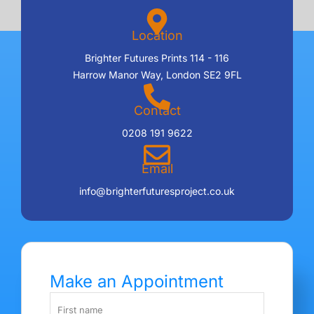
Location
Brighter Futures Prints 114 - 116
Harrow Manor Way, London SE2 9FL
Contact
0208 191 9622
Email
info@brighterfuturesproject.co.uk
Make an Appointment