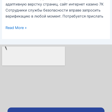
адаптивную верстку страниц. сайт интернет казино 7К
Сотрудники службы безопасности вправе запросить
верификацию в любой момент. Потребуется прислать
Read More »