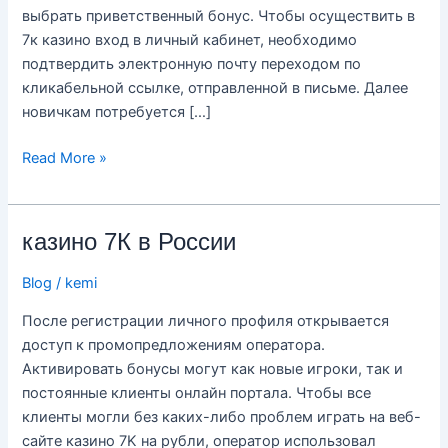
выбрать приветственный бонус. Чтобы осуществить в
7к казино вход в личный кабинет, необходимо
подтвердить электронную почту переходом по
кликабельной ссылке, отправленной в письме. Далее
новичкам потребуется […]
Read More »
казино
казино 7К в России
7К
Blog
/
kemi
в
России
После регистрации личного профиля открывается
доступ к промопредложениям оператора.
Активировать бонусы могут как новые игроки, так и
постоянные клиенты онлайн портала. Чтобы все
клиенты могли без каких-либо проблем играть на веб-
сайте казино 7K на рубли, оператор использовал