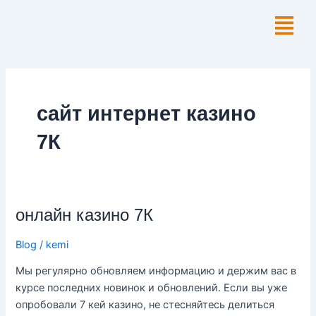
Skip
Menu
to
content
сайт интернет казино
7К
онлайн
онлайн казино 7К
казино
Blog
/
kemi
7К
Мы регулярно обновляем информацию и держим вас в
курсе последних новинок и обновлений. Если вы уже
опробовали 7 кей казино, не стесняйтесь делиться