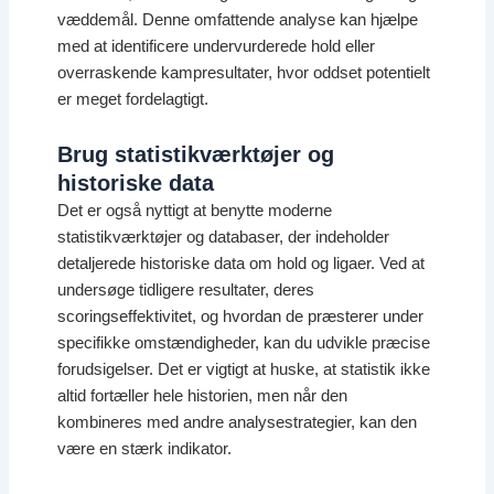
væddemål. Denne omfattende analyse kan hjælpe
med at identificere undervurderede hold eller
overraskende kampresultater, hvor oddset potentielt
er meget fordelagtigt.
Brug statistikværktøjer og
historiske data
Det er også nyttigt at benytte moderne
statistikværktøjer og databaser, der indeholder
detaljerede historiske data om hold og ligaer. Ved at
undersøge tidligere resultater, deres
scoringseffektivitet, og hvordan de præsterer under
specifikke omstændigheder, kan du udvikle præcise
forudsigelser. Det er vigtigt at huske, at statistik ikke
altid fortæller hele historien, men når den
kombineres med andre analysestrategier, kan den
være en stærk indikator.