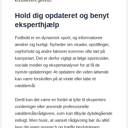
konsekvent gevinst.
Hold dig opdateret og benyt
eksperthjælp
Fodbold er en dynamisk sport, og informationer
ændrer sig hurtigt. Nyheder om skader, opstillinger,
vejrforhold og andre faktorer kommer ofte tæt på
kampstart. Det er derfor vigtigt at følge sportssider,
sociale medier og ekspertanalyser for at få de
nyeste opdateringer. At opdatere din viden løbende
kan være forskellen på at vinde eller tabe et
væddemål.
Dertil kan det være en fordel at lytte til eksperters
vurderinger eller anvende professionelle
væddemålsrådgivere, som kan tilbyde dybdegående
indsigt. Men husk, at uanset rådgivning bør du altid
lave din egen research og træffe beslutningen