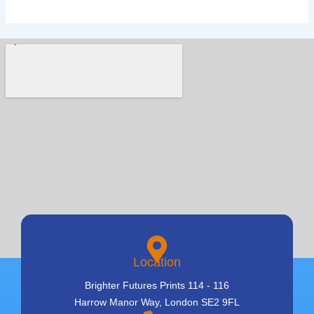
Location
Brighter Futures Prints 114 - 116
Harrow Manor Way, London SE2 9FL