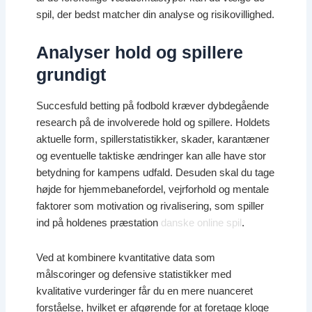
spil, der bedst matcher din analyse og risikovillighed.
Analyser hold og spillere
grundigt
Succesfuld betting på fodbold kræver dybdegående
research på de involverede hold og spillere. Holdets
aktuelle form, spillerstatistikker, skader, karantæner
og eventuelle taktiske ændringer kan alle have stor
betydning for kampens udfald. Desuden skal du tage
højde for hjemmebanefordel, vejrforhold og mentale
faktorer som motivation og rivalisering, som spiller
ind på holdenes præstation
danske online spil
.
Ved at kombinere kvantitative data som
målscoringer og defensive statistikker med
kvalitative vurderinger får du en mere nuanceret
forståelse, hvilket er afgørende for at foretage kloge