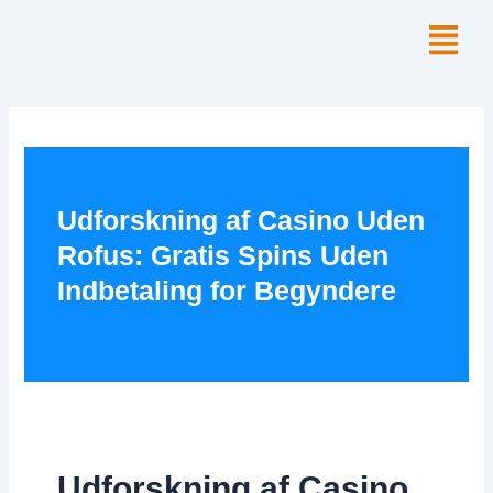
Skip
Menu
to
content
Udforskning af Casino Uden
Rofus: Gratis Spins Uden
Indbetaling for Begyndere
Udforskning af Casino