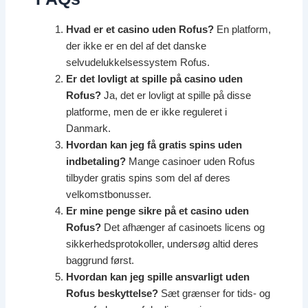
Hvad er et casino uden Rofus?
En platform,
der ikke er en del af det danske
selvudelukkelsessystem Rofus.
Er det lovligt at spille på casino uden
Rofus?
Ja, det er lovligt at spille på disse
platforme, men de er ikke reguleret i
Danmark.
Hvordan kan jeg få gratis spins uden
indbetaling?
Mange casinoer uden Rofus
tilbyder gratis spins som del af deres
velkomstbonusser.
Er mine penge sikre på et casino uden
Rofus?
Det afhænger af casinoets licens og
sikkerhedsprotokoller, undersøg altid deres
baggrund først.
Hvordan kan jeg spille ansvarligt uden
Rofus beskyttelse?
Sæt grænser for tids- og