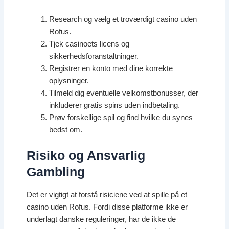
Research og vælg et troværdigt casino uden
Rofus.
Tjek casinoets licens og
sikkerhedsforanstaltninger.
Registrer en konto med dine korrekte
oplysninger.
Tilmeld dig eventuelle velkomstbonusser, der
inkluderer gratis spins uden indbetaling.
Prøv forskellige spil og find hvilke du synes
bedst om.
Risiko og Ansvarlig
Gambling
Det er vigtigt at forstå risiciene ved at spille på et
casino uden Rofus. Fordi disse platforme ikke er
underlagt danske reguleringer, har de ikke de