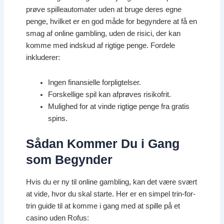
prøve spilleautomater uden at bruge deres egne
penge, hvilket er en god måde for begyndere at få en
smag af online gambling, uden de risici, der kan
komme med indskud af rigtige penge. Fordele
inkluderer:
Ingen finansielle forpligtelser.
Forskellige spil kan afprøves risikofrit.
Mulighed for at vinde rigtige penge fra gratis
spins.
Sådan Kommer Du i Gang
som Begynder
Hvis du er ny til online gambling, kan det være svært
at vide, hvor du skal starte. Her er en simpel trin-for-
trin guide til at komme i gang med at spille på et
casino uden Rofus: