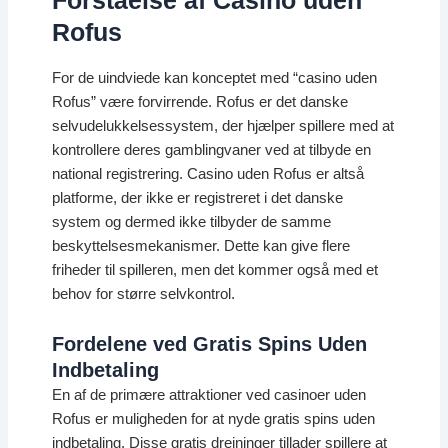
Forståelse af Casino uden
Rofus
For de uindviede kan konceptet med “casino uden
Rofus” være forvirrende. Rofus er det danske
selvudelukkelsessystem, der hjælper spillere med at
kontrollere deres gamblingvaner ved at tilbyde en
national registrering. Casino uden Rofus er altså
platforme, der ikke er registreret i det danske
system og dermed ikke tilbyder de samme
beskyttelsesmekanismer. Dette kan give flere
friheder til spilleren, men det kommer også med et
behov for større selvkontrol.
Fordelene ved Gratis Spins Uden
Indbetaling
En af de primære attraktioner ved casinoer uden
Rofus er muligheden for at nyde gratis spins uden
indbetaling. Disse gratis drejninger tillader spillere at