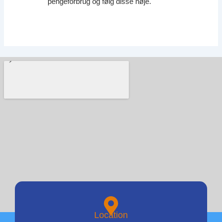
pengeforbrug og følg disse nøje.
Location