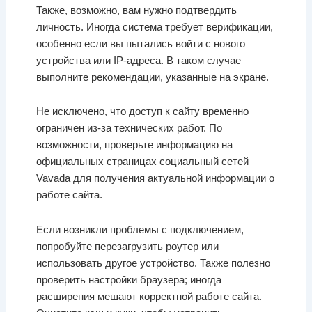
Также, возможно, вам нужно подтвердить
личность. Иногда система требует верификации,
особенно если вы пытались войти с нового
устройства или IP-адреса. В таком случае
выполните рекомендации, указанные на экране.
Не исключено, что доступ к сайту временно
ограничен из-за технических работ. По
возможности, проверьте информацию на
официальных страницах социальный сетей
Vavada для получения актуальной информации о
работе сайта.
Если возникли проблемы с подключением,
попробуйте перезагрузить роутер или
использовать другое устройство. Также полезно
проверить настройки браузера; иногда
расширения мешают корректной работе сайта.