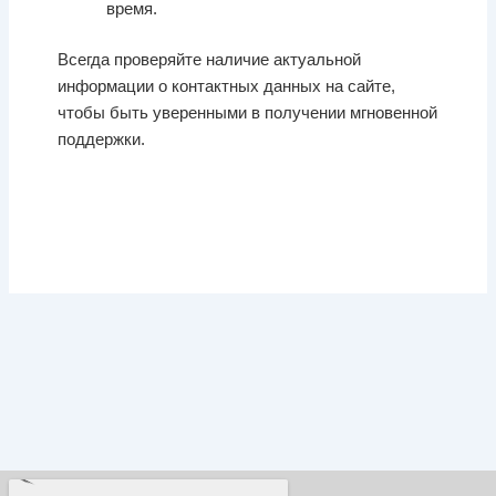
время.
Всегда проверяйте наличие актуальной
информации о контактных данных на сайте,
чтобы быть уверенными в получении мгновенной
поддержки.