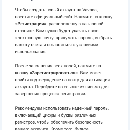
Чтобы создать новый аккаунт на Vavada,
посетите официальный сайт. Нажмите на кнопку
«Регистрация»
, расположенную на главной
странице. Вам нужно будет указать свою
электронную почту, придумать пароль, выбрать
валюту счета и согласиться с условиями
использования.
После заполнения всех полей, нажмите на
кнопку
«Зарегистрироваться»
. Вам может
прийти подтверждение на почту для активации
аккаунта. Перейдите по ссылке из письма для
завершения процесса регистрации.
Рекомендуем использовать надежный пароль,
включающий цифры и буквы различных
регистров, чтобы обеспечить безопасность
вашего аккаунта. Кроме того, будьте