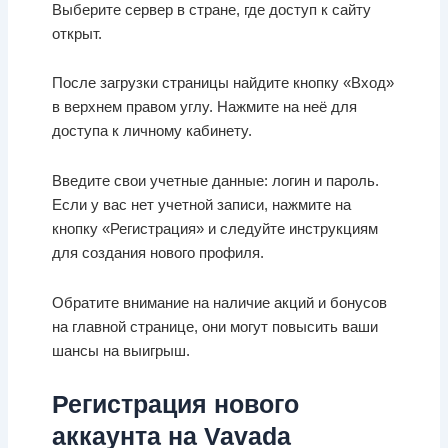
Выберите сервер в стране, где доступ к сайту
открыт.
После загрузки страницы найдите кнопку «Вход»
в верхнем правом углу. Нажмите на неё для
доступа к личному кабинету.
Введите свои учетные данные: логин и пароль.
Если у вас нет учетной записи, нажмите на
кнопку «Регистрация» и следуйте инструкциям
для создания нового профиля.
Обратите внимание на наличие акций и бонусов
на главной странице, они могут повысить ваши
шансы на выигрыш.
Регистрация нового
аккаунта на Vavada