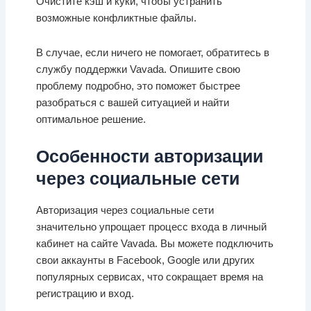
Очистите кэш и куки, чтобы устранить
возможные конфликтные файлы.
В случае, если ничего не помогает, обратитесь в
службу поддержки Vavada. Опишите свою
проблему подробно, это поможет быстрее
разобраться с вашей ситуацией и найти
оптимальное решение.
Особенности авторизации
через социальные сети
Авторизация через социальные сети
значительно упрощает процесс входа в личный
кабинет на сайте Vavada. Вы можете подключить
свои аккаунты в Facebook, Google или других
популярных сервисах, что сокращает время на
регистрацию и вход.