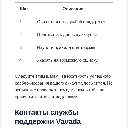
Шаг
Описание
1
Связаться со службой поддержки
2
Подготовить данные аккаунта
3
Изучить правила платформы
4
Указать на возможную ошибку
Следуйте этим шагам, и вероятность успешного
разблокирования вашего аккаунта повысится. Не
забывайте проверять почту и спам, чтобы не
пропустить ответ от поддержки.
Контакты службы
поддержки Vavada