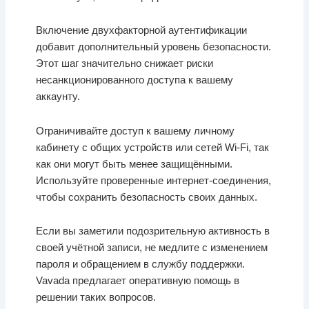
Включение двухфакторной аутентификации
добавит дополнительный уровень безопасности.
Этот шаг значительно снижает риски
несанкционированного доступа к вашему
аккаунту.
Ограничивайте доступ к вашему личному
кабинету с общих устройств или сетей Wi-Fi, так
как они могут быть менее защищёнными.
Используйте проверенные интернет-соединения,
чтобы сохранить безопасность своих данных.
Если вы заметили подозрительную активность в
своей учётной записи, не медлите с изменением
пароля и обращением в службу поддержки.
Vavada предлагает оперативную помощь в
решении таких вопросов.