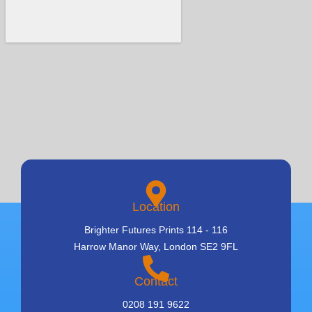
Location
Brighter Futures Prints 114 - 116
Harrow Manor Way, London SE2 9FL
Contact
0208 191 9622