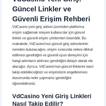
Güncel Linkler ve
Güvenli Erişim Rehberi
VdCasino yeni giriş adresi üzerinden platforma
erişim sağlamak isteyen kullanıcılar için güncel
linkler ve güvenli erişim yöntemleri önemlidir. Bu
makalede, VdCasino’nun güncel giriş adreslerinin
nereden bulunacağını, erişim sırasında nelere dikkat
edilmesi gerektiğini ve güvenli oyun deneyimi için
hangi adımların atılması gerektiğini detaylı olarak ele
alacağız. Ayrıca, VdCasino’nun güncel linklerini nasıl
takip edebileceğinizi ve erişiminizin engellenmesi
durumunda neler yapmanız gerektiğini
öğrenebilirsiniz.
VdCasino Yeni Giriş Linkleri
Nasıl Takip Edilir?