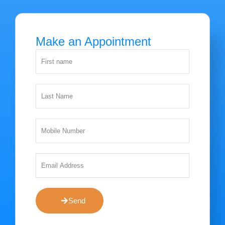
Make an Appointment
Send