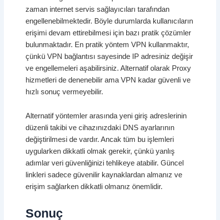
zaman internet servis sağlayıcıları tarafından
engellenebilmektedir. Böyle durumlarda kullanıcıların
erişimi devam ettirebilmesi için bazı pratik çözümler
bulunmaktadır. En pratik yöntem VPN kullanmaktır,
çünkü VPN bağlantısı sayesinde IP adresiniz değişir
ve engellemeleri aşabilirsiniz. Alternatif olarak Proxy
hizmetleri de denenebilir ama VPN kadar güvenli ve
hızlı sonuç vermeyebilir.
Alternatif yöntemler arasında yeni giriş adreslerinin
düzenli takibi ve cihazınızdaki DNS ayarlarının
değiştirilmesi de vardır. Ancak tüm bu işlemleri
uygularken dikkatli olmak gerekir, çünkü yanlış
adımlar veri güvenliğinizi tehlikeye atabilir. Güncel
linkleri sadece güvenilir kaynaklardan almanız ve
erişim sağlarken dikkatli olmanız önemlidir.
Sonuç