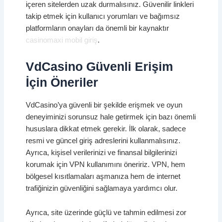
içeren sitelerden uzak durmalısınız. Güvenilir linkleri
takip etmek için kullanıcı yorumları ve bağımsız
platformların onayları da önemli bir kaynaktır
casinomaxi mobil giriş
.
VdCasino Güvenli Erişim
İçin Öneriler
VdCasino’ya güvenli bir şekilde erişmek ve oyun
deneyiminizi sorunsuz hale getirmek için bazı önemli
hususlara dikkat etmek gerekir. İlk olarak, sadece
resmi ve güncel giriş adreslerini kullanmalısınız.
Ayrıca, kişisel verilerinizi ve finansal bilgilerinizi
korumak için VPN kullanımını öneririz. VPN, hem
bölgesel kısıtlamaları aşmanıza hem de internet
trafiğinizin güvenliğini sağlamaya yardımcı olur.
Ayrıca, site üzerinde güçlü ve tahmin edilmesi zor